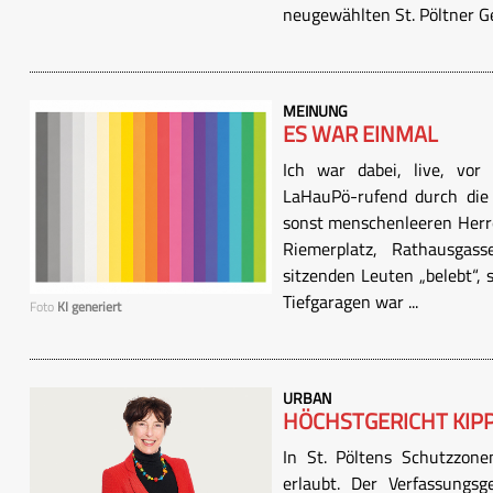
neugewählten St. Pöltner Ge
MEINUNG
ES WAR EINMAL
Ich war dabei, live, vor
LaHauPö-rufend durch die 
sonst menschenleeren Herre
Riemerplatz, Rathausga
sitzenden Leuten „belebt“, 
Tiefgaragen war ...
Foto
KI generiert
URBAN
HÖCHSTGERICHT KIP
In St. Pöltens Schutzzone
erlaubt. Der Verfassungs