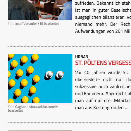
zufrieden. Bekanntlich ste
ist man in guter Gesellsch
ausgeglichen bilanzieren, 
niemand mehr. Der Rech
Foto
Josef Vorlaufer / KI bearbeitet
Aufwendungen von 261 Milli
URBAN
ST. PÖLTENS VERGES
Vor 40 Jahren wurde St. P
übersiedelte nicht nur d
sukzessive auch zahlreiche
und Kammern. Aber nicht a
man auf nur drei Mitarbei
man aus Kostengründen ...
Foto
Cagkan - stock.adobe.com/KI
bearbeitet