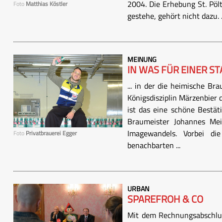
2004. Die Erhebung St. Pöl
Foto
Matthias Köstler
gestehe, gehört nicht dazu. .
MEINUNG
IN WAS FÜR EINER STA
... in der die heimische Bra
Königsdisziplin Märzenbier 
ist das eine schöne Bestät
Braumeister Johannes Meis
Imagewandels. Vorbei di
Foto
Privatbrauerei Egger
benachbarten ...
URBAN
SPAREFROH & CO
Mit dem Rechnungsabschlus