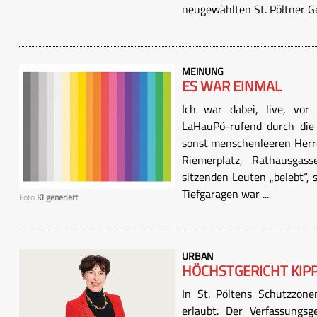
neugewählten St. Pöltner Ge
MEINUNG
ES WAR EINMAL
Ich war dabei, live, vor
LaHauPö-rufend durch die 
sonst menschenleeren Herre
Riemerplatz, Rathausga
sitzenden Leuten „belebt“, 
Tiefgaragen war ...
Foto
KI generiert
URBAN
HÖCHSTGERICHT KIP
In St. Pöltens Schutzzone
erlaubt. Der Verfassungs