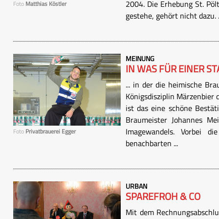
2004. Die Erhebung St. Pöl
Foto
Matthias Köstler
gestehe, gehört nicht dazu. .
MEINUNG
IN WAS FÜR EINER STA
... in der die heimische Bra
Königsdisziplin Märzenbier 
ist das eine schöne Bestät
Braumeister Johannes Meis
Imagewandels. Vorbei di
Foto
Privatbrauerei Egger
benachbarten ...
URBAN
SPAREFROH & CO
Mit dem Rechnungsabschlus