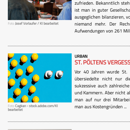
zufrieden. Bekanntlich ste
ist man in guter Gesellsch
ausgeglichen bilanzieren, 
niemand mehr. Der Rech
Foto
Josef Vorlaufer / KI bearbeitet
Aufwendungen von 261 Milli
URBAN
ST. PÖLTENS VERGES
Vor 40 Jahren wurde St. P
übersiedelte nicht nur d
sukzessive auch zahlreiche
und Kammern. Aber nicht a
man auf nur drei Mitarbei
man aus Kostengründen ...
Foto
Cagkan - stock.adobe.com/KI
bearbeitet