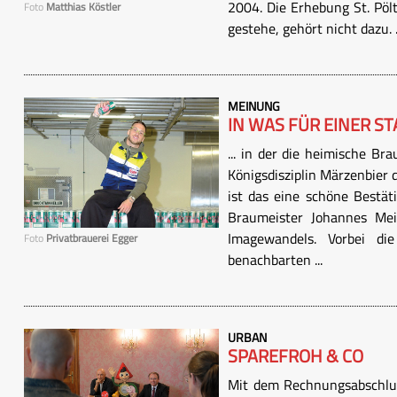
2004. Die Erhebung St. Pöl
Foto
Matthias Köstler
gestehe, gehört nicht dazu. .
MEINUNG
IN WAS FÜR EINER STA
... in der die heimische Bra
Königsdisziplin Märzenbier 
ist das eine schöne Bestät
Braumeister Johannes Meis
Imagewandels. Vorbei di
Foto
Privatbrauerei Egger
benachbarten ...
URBAN
SPAREFROH & CO
Mit dem Rechnungsabschlus