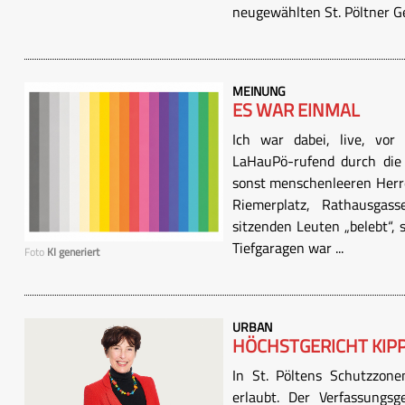
neugewählten St. Pöltner Ge
MEINUNG
ES WAR EINMAL
Ich war dabei, live, vor
LaHauPö-rufend durch die 
sonst menschenleeren Herre
Riemerplatz, Rathausga
sitzenden Leuten „belebt“, 
Tiefgaragen war ...
Foto
KI generiert
URBAN
HÖCHSTGERICHT KIP
In St. Pöltens Schutzzone
erlaubt. Der Verfassungs