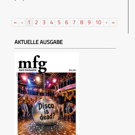
«
‹
1
2
3
4
5
6
7
8
9
10
›
»
AKTUELLE AUSGABE