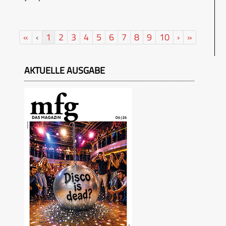
«
‹
1
2
3
4
5
6
7
8
9
10
›
»
AKTUELLE AUSGABE