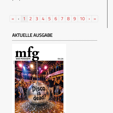
«
‹
1
2
3
4
5
6
7
8
9
10
›
»
AKTUELLE AUSGABE