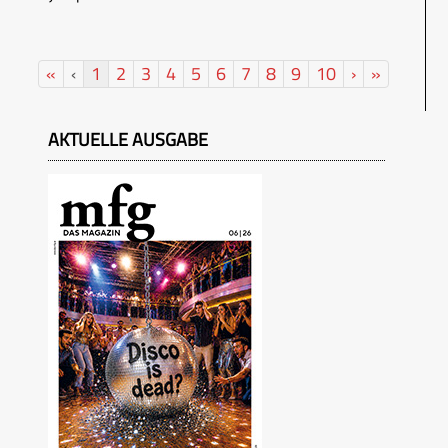
«
‹
1
2
3
4
5
6
7
8
9
10
›
»
AKTUELLE AUSGABE