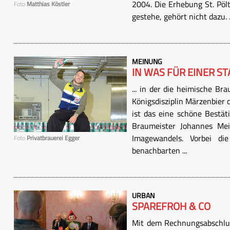
2004. Die Erhebung St. Pöl
Foto
Matthias Köstler
gestehe, gehört nicht dazu. .
MEINUNG
IN WAS FÜR EINER STA
... in der die heimische Bra
Königsdisziplin Märzenbier 
ist das eine schöne Bestät
Braumeister Johannes Meis
Imagewandels. Vorbei di
Foto
Privatbrauerei Egger
benachbarten ...
URBAN
SPAREFROH & CO
Mit dem Rechnungsabschlus