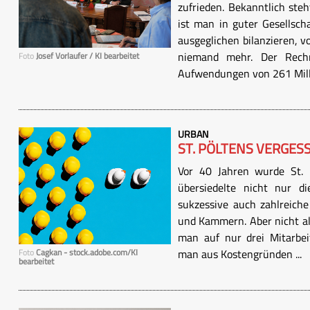
zufrieden. Bekanntlich ste
ist man in guter Gesellsch
ausgeglichen bilanzieren, 
niemand mehr. Der Rech
Foto
Josef Vorlaufer / KI bearbeitet
Aufwendungen von 261 Milli
URBAN
ST. PÖLTENS VERGES
Vor 40 Jahren wurde St. P
übersiedelte nicht nur d
sukzessive auch zahlreiche
und Kammern. Aber nicht a
man auf nur drei Mitarbei
man aus Kostengründen ...
Foto
Cagkan - stock.adobe.com/KI
bearbeitet