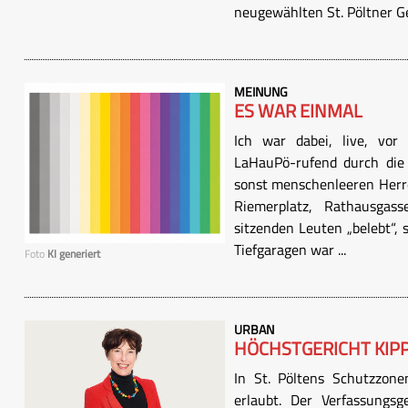
neugewählten St. Pöltner Ge
MEINUNG
ES WAR EINMAL
Ich war dabei, live, vor
LaHauPö-rufend durch die 
sonst menschenleeren Herre
Riemerplatz, Rathausga
sitzenden Leuten „belebt“, 
Tiefgaragen war ...
Foto
KI generiert
URBAN
HÖCHSTGERICHT KIP
In St. Pöltens Schutzzone
erlaubt. Der Verfassungs