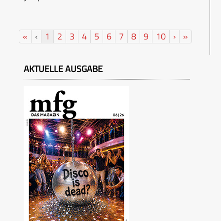
«
‹
1
2
3
4
5
6
7
8
9
10
›
»
AKTUELLE AUSGABE