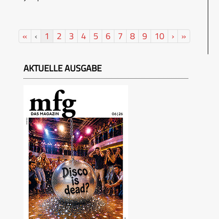
«
‹
1
2
3
4
5
6
7
8
9
10
›
»
AKTUELLE AUSGABE