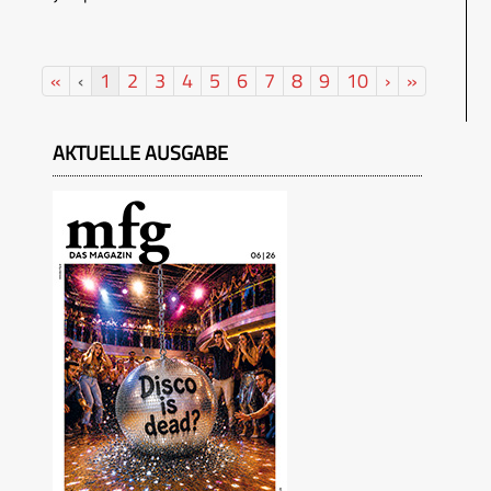
«
‹
1
2
3
4
5
6
7
8
9
10
›
»
AKTUELLE AUSGABE