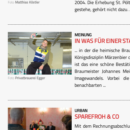
2004. Die Erhebung St. Pöl
Foto
Matthias Köstler
gestehe, gehört nicht dazu. .
MEINUNG
IN WAS FÜR EINER STA
... in der die heimische Bra
Königsdisziplin Märzenbier 
ist das eine schöne Bestät
Braumeister Johannes Meis
Imagewandels. Vorbei di
Foto
Privatbrauerei Egger
benachbarten ...
URBAN
SPAREFROH & CO
Mit dem Rechnungsabschlus