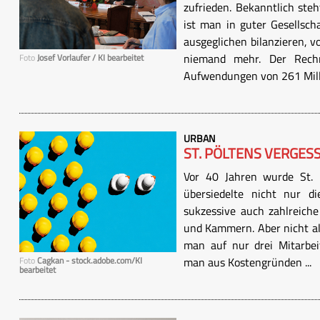
zufrieden. Bekanntlich ste
ist man in guter Gesellsch
ausgeglichen bilanzieren, 
niemand mehr. Der Rech
Foto
Josef Vorlaufer / KI bearbeitet
Aufwendungen von 261 Milli
URBAN
ST. PÖLTENS VERGES
Vor 40 Jahren wurde St. P
übersiedelte nicht nur d
sukzessive auch zahlreiche
und Kammern. Aber nicht a
man auf nur drei Mitarbei
man aus Kostengründen ...
Foto
Cagkan - stock.adobe.com/KI
bearbeitet