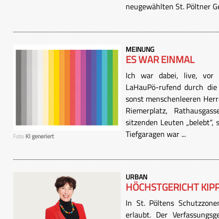
neugewählten St. Pöltner Ge
MEINUNG
ES WAR EINMAL
Ich war dabei, live, vor
LaHauPö-rufend durch die 
sonst menschenleeren Herre
Riemerplatz, Rathausga
sitzenden Leuten „belebt“, 
Tiefgaragen war ...
Foto
KI generiert
URBAN
HÖCHSTGERICHT KIP
In St. Pöltens Schutzzone
erlaubt. Der Verfassungs