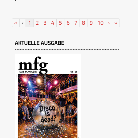
«
‹
1
2
3
4
5
6
7
8
9
10
›
»
AKTUELLE AUSGABE