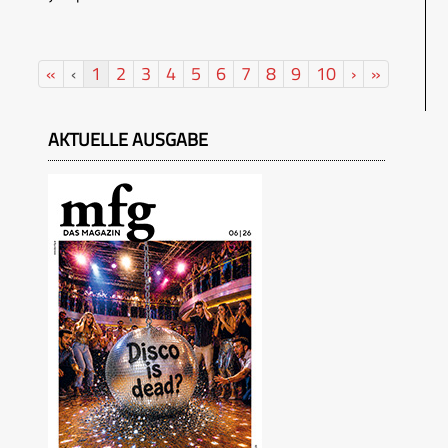
«
‹
1
2
3
4
5
6
7
8
9
10
›
»
AKTUELLE AUSGABE