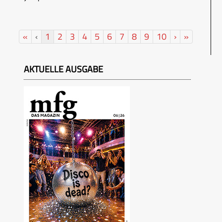
«
‹
1
2
3
4
5
6
7
8
9
10
›
»
AKTUELLE AUSGABE