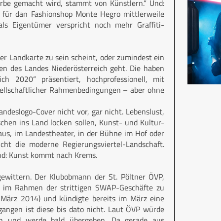
arbe gemacht wird, stammt von Künstlern.“ Und:
i für dan Fashionshop Monte Hegro mittlerweile
ls Eigentümer verspricht noch mehr Graffiti-
f der Landkarte zu sein scheint, oder zumindest ein
n des Landes Niederösterreich geht. Die haben
ich 2020“ präsentiert, hochprofessionell, mit
esellschaftlicher Rahmenbedingungen – aber ohne
deslogo-Cover nicht vor, gar nicht. Lebenslust,
chen ins Land locken sollen, Kunst- und Kultur-
aus, im Landestheater, in der Bühne im Hof oder
nicht die moderne Regierungsviertel-Landschaft.
und: Kunst kommt nach Krems.
gewittern. Der Klubobmann der St. Pöltner ÖVP,
s im Rahmen der strittigen SWAP-Geschäfte zu
ärz 2014) und kündigte bereits im März eine
gangen ist diese bis dato nicht. Laut ÖVP würde
ten und werde bald übergeben. Da gerade aus