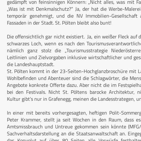
gedämpft von feinsinnigen Könnern: „Nicht alles, was mit F
„Was ist mit Denkmalschutz?“ Ja, der hat die Werbe-Malere
temporär genehmigt, und die NV Immobilien-Gesellschaft a
Fassaden in der Stadt. St. Pölten bleibt also bunt!
Die offensichtlich gar nicht existiert. Ja, ein weißer Fleck au
schwarzes Loch, wenn es nach den Tourismusverantwortliche
nämlich ganz stolz die „Tourismusstrategie Niederösterre
Leitlinien und Zielvorgaben inklusive wirtschaftlicher und g
die Landeshauptstadt.
St. Pölten kommt in der 23-Seiten-Hochglanzbroschüre mit Lan
Wohlbefinden und Abenteuer sind die Schlagwörter, die Mens
Angebote konkrete Offerte dazu. Aber nicht die im Festspielh
bei den Festivals. Nicht St. Pöltens barocke Architektur, 
Kultur gibt’s nur in Grafenegg, meinen die Landesstrategen, 
In einer mit bereits vorhergesagten, heftigen Polit-Sommer
Peter Krammer, stellt ja seit Wochen in den Raum, dass e
Amtsmissbrauch und Untreue gekommen sein könnte (MFG/M
Sachverhaltsdarstellung an die Staatsanwaltschaft an. Einge
das Konvolut auf über 80 Seiten alle Vorwürfe festhal