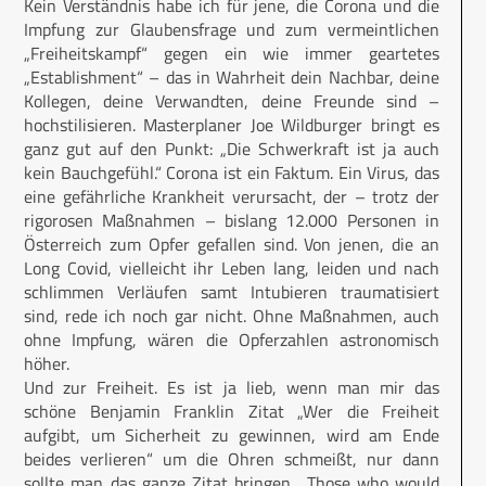
Kein Verständnis habe ich für jene, die Corona und die
Impfung zur Glaubensfrage und zum vermeintlichen
„Freiheitskampf“ gegen ein wie immer geartetes
„Establishment“ – das in Wahrheit dein Nachbar, deine
Kollegen, deine Verwandten, deine Freunde sind –
hochstilisieren. Masterplaner Joe Wildburger bringt es
ganz gut auf den Punkt: „Die Schwerkraft ist ja auch
kein Bauchgefühl.“ Corona ist ein Faktum. Ein Virus, das
eine gefährliche Krankheit verursacht, der – trotz der
rigorosen Maßnahmen – bislang 12.000 Personen in
Österreich zum Opfer gefallen sind. Von jenen, die an
Long Covid, vielleicht ihr Leben lang, leiden und nach
schlimmen Verläufen samt Intubieren traumatisiert
sind, rede ich noch gar nicht. Ohne Maßnahmen, auch
ohne Impfung, wären die Opferzahlen astronomisch
höher.
Und zur Freiheit. Es ist ja lieb, wenn man mir das
schöne Benjamin Franklin Zitat „Wer die Freiheit
aufgibt, um Sicherheit zu gewinnen, wird am Ende
beides verlieren“ um die Ohren schmeißt, nur dann
sollte man das ganze Zitat bringen. „Those who would