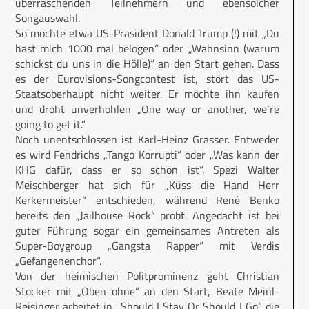
überraschenden Teilnehmern und ebensolcher
Songauswahl.
So möchte etwa US-Präsident Donald Trump (!) mit „Du
hast mich 1000 mal belogen“ oder „Wahnsinn (warum
schickst du uns in die Hölle)“ an den Start gehen. Dass
es der Eurovisions-Songcontest ist, stört das US-
Staatsoberhaupt nicht weiter. Er möchte ihn kaufen
und droht unverhohlen „One way or another, we‘re
going to get it.“
Noch unentschlossen ist Karl-Heinz Grasser. Entweder
es wird Fendrichs „Tango Korrupti“ oder „Was kann der
KHG dafür, dass er so schön ist“. Spezi Walter
Meischberger hat sich für „Küss die Hand Herr
Kerkermeister“ entschieden, während René Benko
bereits den „Jailhouse Rock“ probt. Angedacht ist bei
guter Führung sogar ein gemeinsames Antreten als
Super-Boygroup „Gangsta Rapper“ mit Verdis
„Gefangenenchor“.
Von der heimischen Politprominenz geht Christian
Stocker mit „Oben ohne“ an den Start, Beate Meinl-
Reisinger arbeitet in „Should I Stay Or Should I Go“ die