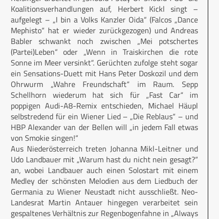
Koalitionsverhandlungen auf, Herbert Kickl singt –
aufgelegt – „I bin a Volks Kanzler Oida“ (Falcos „Dance
Mephisto“ hat er wieder zurückgezogen) und Andreas
Babler schwankt noch zwischen „Mei potschertes
(Partei)Leben“ oder „Wenn in Traiskirchen die rote
Sonne im Meer versinkt“. Gerüchten zufolge steht sogar
ein Sensations-Duett mit Hans Peter Doskozil und dem
Ohrwurm „Wahre Freundschaft“ im Raum. Sepp
Schellhorn wiederum hat sich für „Fast Car“ im
poppigen Audi-A8-Remix entschieden, Michael Häupl
selbstredend für ein Wiener Lied – „Die Reblaus“ – und
HBP Alexander van der Bellen will „in jedem Fall etwas
von Smokie singen!“
Aus Niederösterreich treten Johanna Mikl-Leitner und
Udo Landbauer mit „Warum hast du nicht nein gesagt?“
an, wobei Landbauer auch einen Solostart mit einem
Medley der schönsten Melodien aus dem Liedbuch der
Germania zu Wiener Neustadt nicht ausschließt. Neo-
Landesrat Martin Antauer hingegen verarbeitet sein
gespaltenes Verhältnis zur Regenbogenfahne in „Always