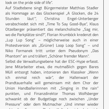
look on the pride side of life“.
Auf Stadtebene singt Bürgermeister Matthias Stadler
als Hommage an das Glockenspiel „A Glocken, die 24
Stunden läut‘“, Christina Engel-Unterberger
verabschiedet sich mit „Time To Say Good-Bye“, Klaus
Otzelberger präsentiert das melancholische „Sag mir,
wo die Parkplätze sind?“, Florian Krumböck kredenzt den
„Lup Lup Song“ – möglicherweise auch in einer
Protestversion als „(Grüner) Loop Loop Song“ – und
Niko Formanek tritt unter dem Pseudonym „Das
Phantom“ an und trällert „Schöner fremder Mann“.
Selbst die Verwaltungsebene hat der ESC-Hype erfasst.
Jene Mitarbeiter etwa, die mutmaßlich gegen Bares
Müll entsorgt haben, intonieren den Klassiker „Wenn
ich einmal reich wär“, der Hallenwart der
Prandtauerhalle will gemeinsam mit dem Chor der
Union Handballerinnnen mit „Singing in the rain“
punkten, und Finanzdirektor Thomas Wolfsberger
schwankt ob der Budgetlage noch zwischen „Under
Pressure“ oder dem Mutmacher „Und immer wieder