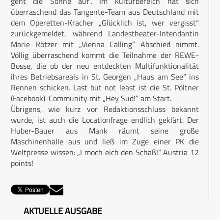
geht die Sonne auf“. Im Kulturbereich hat sich
überraschend das Tangente-Team aus Deutschland mit
dem Operetten-Kracher „Glücklich ist, wer vergisst“
zurückgemeldet, während Landestheater-Intendantin
Marie Rötzer mit „Vienna Calling“ Abschied nimmt.
Völlig überraschend kommt die Teilnahme der REWE-
Bosse, die ob der neu entdeckten Multifunktionalität
ihres Betriebsareals in St. Georgen „Haus am See“ ins
Rennen schicken. Last but not least ist die St. Pöltner
(Facebook)-Community mit „Hey Sud!“ am Start.
Übrigens, wie kurz vor Redaktionsschluss bekannt
wurde, ist auch die Locationfrage endlich geklärt. Der
Huber-Bauer aus Mank räumt seine große
Maschinenhalle aus und ließ im Zuge einer PK die
Weltpresse wissen: „I moch eich den Schaß!“ Austria 12
points!
AKTUELLE AUSGABE