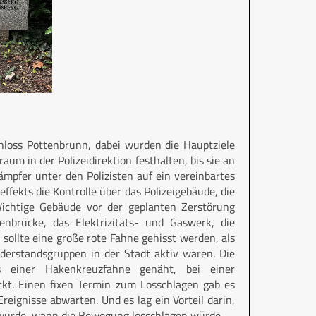
loss Pottenbrunn, dabei wurden die Hauptziele
um in der Polizeidirektion festhalten, bis sie an
mpfer unter den Polizisten auf ein vereinbartes
ffekts die Kontrolle über das Polizeigebäude, die
ichtige Gebäude vor der geplanten Zerstörung
nbrücke, das Elektrizitäts- und Gaswerk, die
ollte eine große rote Fahne gehisst werden, als
derstandsgruppen in der Stadt aktiv wären. Die
 einer Hakenkreuzfahne genäht, bei einer
kt. Einen fixen Termin zum Losschlagen gab es
eignisse abwarten. Und es lag ein Vorteil darin,
n würde, wann die Bewegung losschlagen würde.