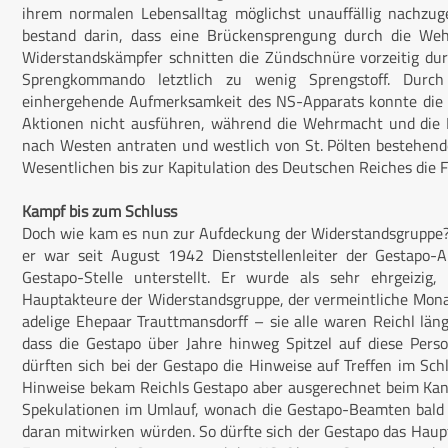
ihrem normalen Lebensalltag möglichst unauffällig nachzug
bestand darin, dass eine Brückensprengung durch die We
Widerstandskämpfer schnitten die Zündschnüre vorzeitig dur
Sprengkommando letztlich zu wenig Sprengstoff. Durch
einhergehende Aufmerksamkeit des NS-Apparats konnte die W
Aktionen nicht ausführen, während die Wehrmacht und die 
nach Westen antraten und westlich von St. Pölten bestehend
Wesentlichen bis zur Kapitulation des Deutschen Reiches die F
Kampf bis zum Schluss
Doch wie kam es nun zur Aufdeckung der Widerstandsgruppe?
er war seit August 1942 Dienststellenleiter der Gestapo-A
Gestapo-Stelle unterstellt. Er wurde als sehr ehrgeizig, 
Hauptakteure der Widerstandsgruppe, der vermeintliche Monar
adelige Ehepaar Trauttmansdorff – sie alle waren Reichl län
dass die Gestapo über Jahre hinweg Spitzel auf diese Per
dürften sich bei der Gestapo die Hinweise auf Treffen im Sc
Hinweise bekam Reichls Gestapo aber ausgerechnet beim Kanti
Spekulationen im Umlauf, wonach die Gestapo-Beamten bald b
daran mitwirken würden. So dürfte sich der Gestapo das Haupt