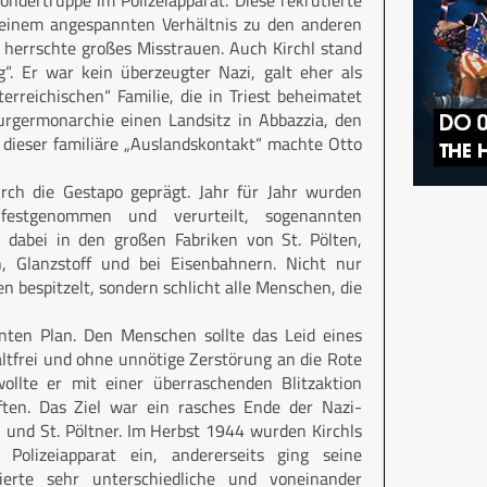
ondertruppe im Polizeiapparat. Diese rekrutierte
n einem angespannten Verhältnis zu den anderen
s herrschte großes Misstrauen. Auch Kirchl stand
g“. Er war kein überzeugter Nazi, galt eher als
rreichischen“ Familie, die in Triest beheimatet
urgermonarchie einen Landsitz in Abbazzia, den
 dieser familiäre „Auslandskontakt“ machte Otto
ch die Gestapo geprägt. Jahr für Jahr wurden
festgenommen und verurteilt, sogenannten
 dabei in den großen Fabriken von St. Pölten,
, Glanzstoff und bei Eisenbahnern. Nicht nur
 bespitzelt, sondern schlicht alle Menschen, die
anten Plan. Den Menschen sollte das Leid eines
ltfrei und ohne unnötige Zerstörung an die Rote
ollte er mit einer überraschenden Blitzaktion
ten. Das Ziel war ein rasches Ende der Nazi-
 und St. Pöltner. Im Herbst 1944 wurden Kirchls
Polizeiapparat ein, andererseits ging seine
ierte sehr unterschiedliche und voneinander