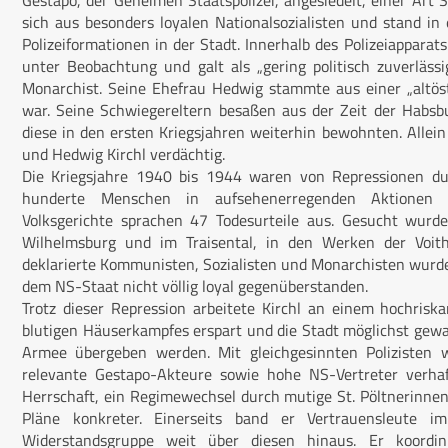
Gestapo, der Geheimen Staatspolizei, angesiedelt, einer Art S
sich aus besonders loyalen Nationalsozialisten und stand i
Polizeiformationen in der Stadt. Innerhalb des Polizeiapparat
unter Beobachtung und galt als „gering politisch zuverlässi
Monarchist. Seine Ehefrau Hedwig stammte aus einer „altöste
war. Seine Schwiegereltern besaßen aus der Zeit der Habsb
diese in den ersten Kriegsjahren weiterhin bewohnten. Allein
und Hedwig Kirchl verdächtig.
Die Kriegsjahre 1940 bis 1944 waren von Repressionen dur
hunderte Menschen in aufsehenerregenden Aktionen 
Volksgerichte sprachen 47 Todesurteile aus. Gesucht wurde
Wilhelmsburg und im Traisental, in den Werken der Voith
deklarierte Kommunisten, Sozialisten und Monarchisten wurden
dem NS-Staat nicht völlig loyal gegenüberstanden.
Trotz dieser Repression arbeitete Kirchl an einem hochrisk
blutigen Häuserkampfes erspart und die Stadt möglichst gewa
Armee übergeben werden. Mit gleichgesinnten Polizisten w
relevante Gestapo-Akteure sowie hohe NS-Vertreter verhaf
Herrschaft, ein Regimewechsel durch mutige St. Pöltnerinnen
Pläne konkreter. Einerseits band er Vertrauensleute im 
Widerstandsgruppe weit über diesen hinaus. Er koordin