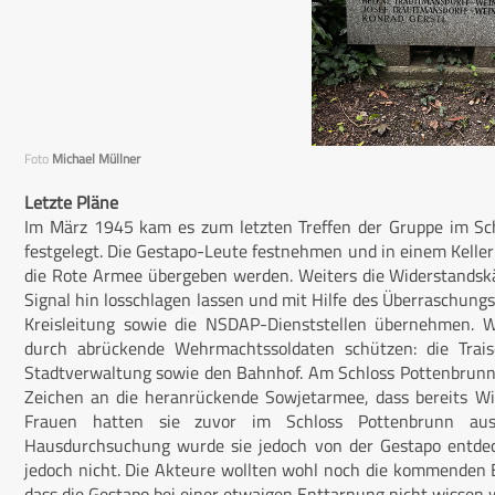
Foto
Michael Müllner
Letzte Pläne
Im März 1945 kam es zum letzten Treffen der Gruppe im Sch
festgelegt. Die Gestapo-Leute festnehmen und in einem Kellerra
die Rote Armee übergeben werden. Weiters die Widerstandskä
Signal hin losschlagen lassen und mit Hilfe des Überraschungse
Kreisleitung sowie die NSDAP-Dienststellen übernehmen. W
durch abrückende Wehrmachtssoldaten schützen: die Traise
Stadtverwaltung sowie den Bahnhof. Am Schloss Pottenbrunn s
Zeichen an die heranrückende Sowjetarmee, dass bereits Wi
Frauen hatten sie zuvor im Schloss Pottenbrunn aus
Hausdurchsuchung wurde sie jedoch von der Gestapo entdec
jedoch nicht. Die Akteure wollten wohl noch die kommenden Er
dass die Gestapo bei einer etwaigen Enttarnung nicht wisse