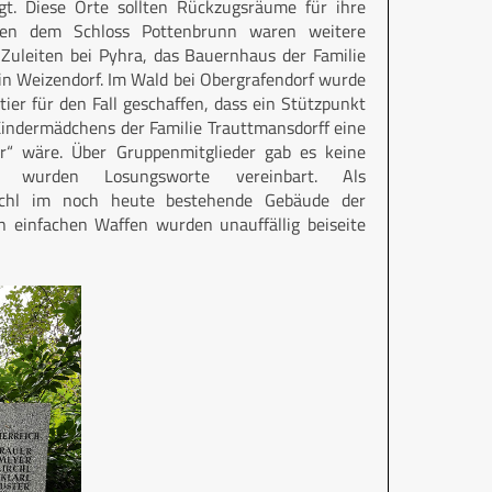
t. Diese Orte sollten Rückzugsräume für ihre
eben dem Schloss Pottenbrunn waren weitere
Zuleiten bei Pyhra, das Bauernhaus der Familie
in Weizendorf. Im Wald bei Obergrafendorf wurde
er für den Fall geschaffen, dass ein Stützpunkt
Kindermädchens der Familie Trauttmansdorff eine
ar“ wäre. Über Gruppenmitglieder gab es keine
hen wurden Losungsworte vereinbart. Als
chl im noch heute bestehende Gebäude der
an einfachen Waffen wurden unauffällig beiseite