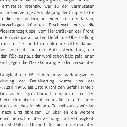
 ermittelte intensiv, wer zu der vermuteten
 Eine vorzeitige Zerschlagung der Gruppe hätte
te diese verhindern, nur einen Teil zu entlarven,
terverfolgen könnten. Erschwert wurde die
 Widerstandsgruppe, vom Heranrücken der Front.
 Polizeiapparat hatten Befehl die Übersiedlung
n müsste. Die handelnden Akteure hatten damals
 sie einerseits an der Aufrechterhaltung der
h den Rückzug aus der wohl schon bald gefallenen
stand gegen die Nazi-Führung – oder versuchten
 Fähigkeit der NS-Behörden zu wirkungsvollen
wirkung der Bevölkerung wurde von der
April 1945, als Otto Kirchl den Befehl erhielt,
Linz zu verlegen. Daraufhin nahm er mit den
erreichte aber nicht mehr alle. Er teilte ihnen
nten – zu viele involvierte Polizeibeamte würden
nach Linz abreisen. Er überließ die weitere
enen herrschte Überraschung und Ratlosigkeit.
h im St. Pöltner Umland. Die meisten versuchten