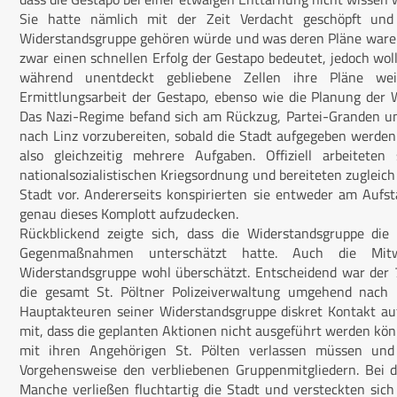
Sie hatte nämlich mit der Zeit Verdacht geschöpft und
Widerstandsgruppe gehören würde und was deren Pläne waren.
zwar einen schnellen Erfolg der Gestapo bedeutet, jedoch woll
während unentdeckt gebliebene Zellen ihre Pläne wei
Ermittlungsarbeit der Gestapo, ebenso wie die Planung der
Das Nazi-Regime befand sich am Rückzug, Partei-Granden und
nach Linz vorzubereiten, sobald die Stadt aufgegeben werde
also gleichzeitig mehrere Aufgaben. Offiziell arbeiteten
nationalsozialistischen Kriegsordnung und bereiteten zugleic
Stadt vor. Andererseits konspirierten sie entweder am Auf
genau dieses Komplott aufzudecken.
Rückblickend zeigte sich, dass die Widerstandsgruppe die
Gegenmaßnahmen unterschätzt hatte. Auch die Mit
Widerstandsgruppe wohl überschätzt. Entscheidend war der 7. 
die gesamt St. Pöltner Polizeiverwaltung umgehend nach 
Hauptakteuren seiner Widerstandsgruppe diskret Kontakt auf, 
mit, dass die geplanten Aktionen nicht ausgeführt werden kön
mit ihren Angehörigen St. Pölten verlassen müssen und 
Vorgehensweise den verbliebenen Gruppenmitgliedern. Bei d
Manche verließen fluchtartig die Stadt und versteckten sic