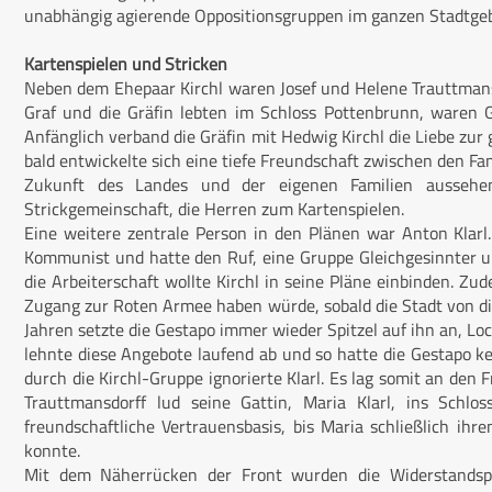
unabhängig agierende Oppositionsgruppen im ganzen Stadtgeb
Kartenspielen und Stricken
Neben dem Ehepaar Kirchl waren Josef und Helene Trauttman
Graf und die Gräfin lebten im Schloss Pottenbrunn, waren 
Anfänglich verband die Gräfin mit Hedwig Kirchl die Liebe zur
bald entwickelte sich eine tiefe Freundschaft zwischen den Fa
Zukunft des Landes und der eigenen Familien aussehen 
Strickgemeinschaft, die Herren zum Kartenspielen.
Eine weitere zentrale Person in den Plänen war Anton Klarl. 
Kommunist und hatte den Ruf, eine Gruppe Gleichgesinnter um 
die Arbeiterschaft wollte Kirchl in seine Pläne einbinden. Zu
Zugang zur Roten Armee haben würde, sobald die Stadt von dies
Jahren setzte die Gestapo immer wieder Spitzel auf ihn an, Lock
lehnte diese Angebote laufend ab und so hatte die Gestapo 
durch die Kirchl-Gruppe ignorierte Klarl. Es lag somit an den
Trauttmansdorff lud seine Gattin, Maria Klarl, ins Schlos
freundschaftliche Vertrauensbasis, bis Maria schließlich i
konnte.
Mit dem Näherrücken der Front wurden die Widerstandspl