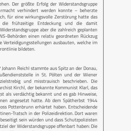
ehen. Der größte Erfolg der Widerstandsgruppe
hrmacht verhindert werden konnte – beherzte
ch, für eine wirkungsvolle Zerstörung hatte das
 die frühzeitige Entdeckung und die damit
iderstandsgruppe aber die zahlreich geplanten
NS-Behörden einen relativ geordneten Rückzug
e Verteidigungsstellungen ausbauten, welche im
rontlinie bildeten.
 Johann Reichl stammte aus Spitz an der Donau,
ußendienststelle in St. Pölten und der Wiener
zielstrebig und misstrauisch beschrieben. Die
chist Kirchl, der bekannte Kommunist Klarl, das
gst als verdächtig bekannt und es gab Hinweise,
sonen angesetzt hatte. Ab dem Spätherbst 1944
hloss Pottenbrunn erhärtet haben. Entscheidende
nen-Tratsch in der Polizeidirektion. Dort waren
eseitigt sein würden und dass Schutzpolizisten
ziel der Widerstandsgruppe offenbart haben: Die