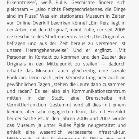
Erkenntnisse“, weiß Pulle. Geschichte ändere sich
gleichsam – „also nichts Festgeschriebenes: die Dinge
sind im Fluss.“ Was ein stationäres Museum in Zeiten
von Online-Overkill bewirken könne? „Ein Reiz liegt in
der Arbeit mit dem Original“, meint Pulle, der seit 2005
die Geschicke des Stadtmuseums leitet: „Das Original zu
befragen und aus der Zeit heraus zu verstehen ist
unsere Herangehensweise.“ Und er ergänzt: „Mit
Personen in Kontakt zu kommen und den Zauber des
Originals in den Mittelpunkt zu stellen“ – dadurch
erhalte das Museum auch gleichzeitig eine soziale
Funktion. Denn nach jeder Veranstaltung oder auch an
gewöhnlichen Tagen „stehen die Leute dann zusammen
und reden.“ Es sei also ein Kommunikationszentrum
mitten in der Stadt, eine Drehscheibe mit
Vermittlerfunktion. Gestemmt wird all dies mit einem
kleinen, aber sehr engagierten Team, das mit Herzblut
bei der Sache ist. In den Jahren 2006 und 2007 wurde
das Museum ja unter Pulles Ägide neugestaltet und
erhielt eine wesentlich verbesserte Infrastruktur.
Mittlerweile ist das Stadtmuseum St. Pölten eine weit