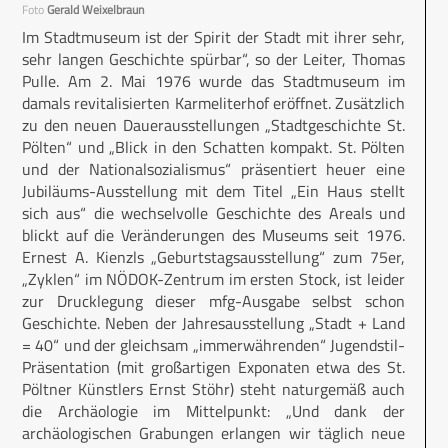
Foto
Gerald Weixelbraun
Im Stadtmuseum ist der Spirit der Stadt mit ihrer sehr,
sehr langen Geschichte spürbar“, so der Leiter, Thomas
Pulle. Am 2. Mai 1976 wurde das Stadtmuseum im
damals revitalisierten Karmeliterhof eröffnet. Zusätzlich
zu den neuen Dauerausstellungen „Stadtgeschichte St.
Pölten“ und „Blick in den Schatten kompakt. St. Pölten
und der Nationalsozialismus“ präsentiert heuer eine
Jubiläums-Ausstellung mit dem Titel „Ein Haus stellt
sich aus“ die wechselvolle Geschichte des Areals und
blickt auf die Veränderungen des Museums seit 1976.
Ernest A. Kienzls „Geburtstagsausstellung“ zum 75er,
„Zyklen“ im NÖDOK-Zentrum im ersten Stock, ist leider
zur Drucklegung dieser mfg-Ausgabe selbst schon
Geschichte. Neben der Jahresausstellung „Stadt + Land
= 40“ und der gleichsam „immerwährenden“ Jugendstil-
Präsentation (mit großartigen Exponaten etwa des St.
Pöltner Künstlers Ernst Stöhr) steht naturgemäß auch
die Archäologie im Mittelpunkt: „Und dank der
archäologischen Grabungen erlangen wir täglich neue