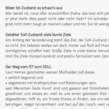
Böser Ist-Zustand: so schaut’s aus
Wer bereit ist, neue Ufer anzuschiffen (haha, das liest sich je
er jetzt steht. Was passt nicht oder nicht mehr? Ich schreibe
grad nicht mehr taugt an meinem Leben und mir. Sie ist wenige
Gelobter Soll-Zustand: viele bunte Ziele
Am Anfang der Veränderung steht das Ziel, der Soll-Zustand. Ei
es nicht. Am liebsten wollen wir doch immer von Null auf Hund
Unmögliches schaffen halt. Große Ziele in viele kleine herunte
Und: Die Ziele müssen konkret und positiv formuliert sein. Dan
Der Weg vom IST zum SOLL
Laut meinen gescheiten weisen Müllhalden soll dieser
• zeitlich begrenzt und
• abgesteckt mit Kraftsprüchen und Belohnungen sein,
weil Menschen faule Hund’ sind und gaaanz viel Streichele
gewöhnen uns etwas an, weil es uns einen gewissen Kick v
abgewöhnen, hilft es, ein Ersatz-Etwas zu finden, das uns de
beruhigen, liegen sinnentleert und faul auf der Couch, weil es