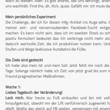
wach zu bleiben. Aber: Es gibt andres, das uns beruhigt, andr
uns wachhält. Find the, äh, Kick, quasi. Gefällt mir. Ich muss d
Mein persönliches Experiment
Die Challenge, der ich für diesen mfg–Artikel ins Auge sehe, 
meiner zeit- und nervenraubenden Facebook-Sucht entge
machen. Es kann nicht sein, dass ich im zweiten Stock zu sc
positiv formuliert bedeutet das: Ich verbringe nicht mehr a
dadurch wertvolle Zeit, die ich produktiver nutzen kann. Un
Stufen und Wege (exklusive Autobahn) die Füße.
Die Ziele sind gesteckt
Ich habe also mein Ist und mein Soll. Jetzt fehlt mir noch di
Tage. Solange nämlich habe ich Zeit von jetzt grad bis zum
Freund pragmatischer Maßnahmen.
Woche 1:
Liebes Tagebuch der Veränderung!
Leck mich.
War heute zu Fuß einkaufen und bin mit voll
hinaufgekräut, obwohl mir der Lift verführerisch zugewinkt h
pfeift. Wollte das gleich auf FB posten, gemeinsam mit ein