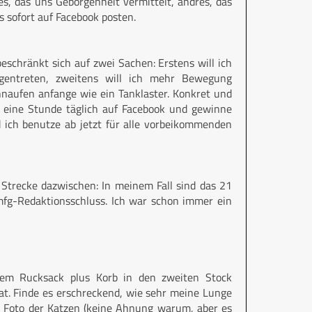
es, das uns Geborgenheit vermittelt, andres, das
as sofort auf Facebook posten.
beschränkt sich auf zwei Sachen: Erstens will ich
gentreten, zweitens will ich mehr Bewegung
hnaufen anfange wie ein Tanklaster. Konkret und
ls eine Stunde täglich auf Facebook und gewinne
d ich benutze ab jetzt für alle vorbeikommenden
e Strecke dazwischen: In meinem Fall sind das 21
 mfg-Redaktionsschluss. Ich war schon immer ein
em Rucksack plus Korb in den zweiten Stock
at. Finde es erschreckend, wie sehr meine Lunge
em Foto der Katzen (keine Ahnung warum, aber es