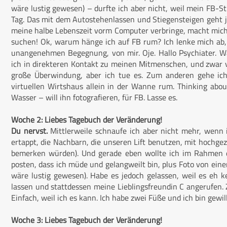
wäre lustig gewesen) – durfte ich aber nicht, weil mein FB-S
Tag. Das mit dem Autostehenlassen und Stiegensteigen geht j
meine halbe Lebenszeit vorm Computer verbringe, macht mich l
suchen! Ok, warum hänge ich auf FB rum? Ich lenke mich ab,
unangenehmen Begegnung, von mir. Oje. Hallo Psychiater. W
ich in direkteren Kontakt zu meinen Mitmenschen, und zwar via
große Überwindung, aber ich tue es. Zum anderen gehe ich
virtuellen Wirtshaus allein in der Wanne rum. Thinking abo
Wasser – will ihn fotografieren, für FB. Lasse es.
Woche 2: Liebes Tagebuch der Veränderung!
Du nervst.
Mittlerweile schnaufe ich aber nicht mehr, wenn
ertappt, die Nachbarn, die unseren Lift benutzen, mit hochgez
bemerken würden). Und gerade eben wollte ich im Rahmen d
posten, dass ich müde und gelangweilt bin, plus Foto von ein
wäre lustig gewesen). Habe es jedoch gelassen, weil es eh ke
lassen und stattdessen meine Lieblingsfreundin C angerufen. 
Einfach, weil ich es kann. Ich habe zwei Füße und ich bin gewil
Woche 3: Liebes Tagebuch der Veränderung!