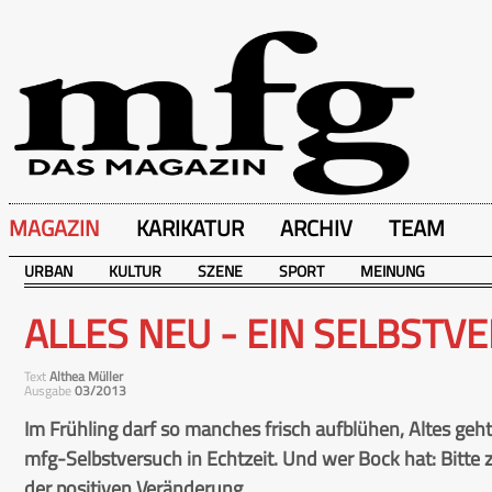
MAGAZIN
KARIKATUR
ARCHIV
TEAM
URBAN
KULTUR
SZENE
SPORT
MEINUNG
ALLES NEU - EIN SELBSTV
Text
Althea Müller
Ausgabe
03/2013
Im Frühling darf so manches frisch aufblühen, Altes ge
mfg-Selbstversuch in Echtzeit. Und wer Bock hat: Bitt
der positiven Veränderung...