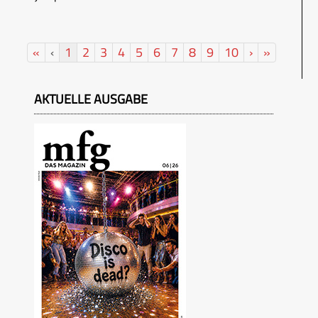
«
‹
1
2
3
4
5
6
7
8
9
10
›
»
AKTUELLE AUSGABE