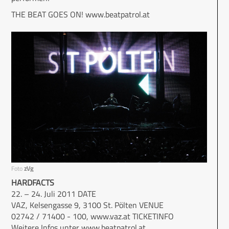
THE BEAT GOES ON! www.beatpatrol.at
Foto
zVg
HARDFACTS
22. – 24. Juli 2011 DATE
VAZ, Kelsengasse 9, 3100 St. Pölten VENUE
02742 / 71400 - 100, www.vaz.at TICKETINFO
Weitere Infos unter www.beatpatrol.at