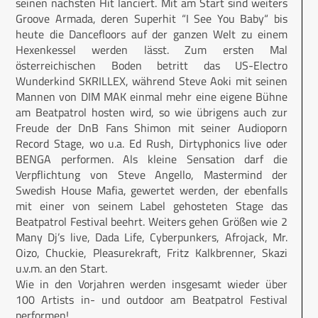
seinen nächsten Hit lanciert. Mit am Start sind weiters
Groove Armada, deren Superhit “I See You Baby“ bis
heute die Dancefloors auf der ganzen Welt zu einem
Hexenkessel werden lässt. Zum ersten Mal
österreichischen Boden betritt das US-Electro
Wunderkind SKRILLEX, während Steve Aoki mit seinen
Mannen von DIM MAK einmal mehr eine eigene Bühne
am Beatpatrol hosten wird, so wie übrigens auch zur
Freude der DnB Fans Shimon mit seiner Audioporn
Record Stage, wo u.a. Ed Rush, Dirtyphonics live oder
BENGA performen. Als kleine Sensation darf die
Verpflichtung von Steve Angello, Mastermind der
Swedish House Mafia, gewertet werden, der ebenfalls
mit einer von seinem Label gehosteten Stage das
Beatpatrol Festival beehrt. Weiters gehen Größen wie 2
Many Dj’s live, Dada Life, Cyberpunkers, Afrojack, Mr.
Oizo, Chuckie, Pleasurekraft, Fritz Kalkbrenner, Skazi
u.v.m. an den Start.
Wie in den Vorjahren werden insgesamt wieder über
100 Artists in- und outdoor am Beatpatrol Festival
performen!