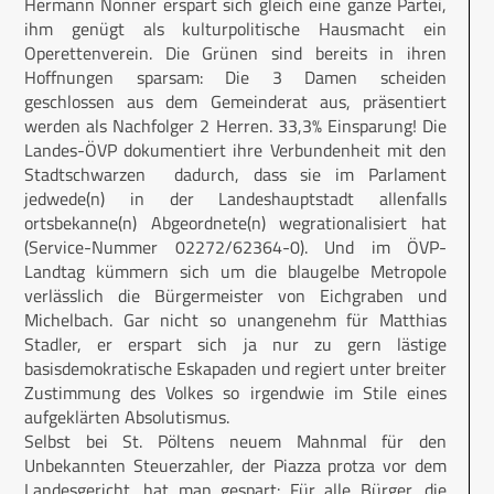
Hermann Nonner erspart sich gleich eine ganze Partei,
ihm genügt als kulturpolitische Hausmacht ein
Operettenverein. Die Grünen sind bereits in ihren
Hoffnungen sparsam: Die 3 Damen scheiden
geschlossen aus dem Gemeinderat aus, präsentiert
werden als Nachfolger 2 Herren. 33,3% Einsparung! Die
Landes-ÖVP dokumentiert ihre Verbundenheit mit den
Stadtschwarzen dadurch, dass sie im Parlament
jedwede(n) in der Landeshauptstadt allenfalls
ortsbekanne(n) Abgeordnete(n) wegrationalisiert hat
(Service-Nummer 02272/62364-0). Und im ÖVP-
Landtag kümmern sich um die blaugelbe Metropole
verlässlich die Bürgermeister von Eichgraben und
Michelbach. Gar nicht so unangenehm für Matthias
Stadler, er erspart sich ja nur zu gern lästige
basisdemokratische Eskapaden und regiert unter breiter
Zustimmung des Volkes so irgendwie im Stile eines
aufgeklärten Absolutismus.
Selbst bei St. Pöltens neuem Mahnmal für den
Unbekannten Steuerzahler, der Piazza protza vor dem
Landesgericht, hat man gespart: Für alle Bürger, die