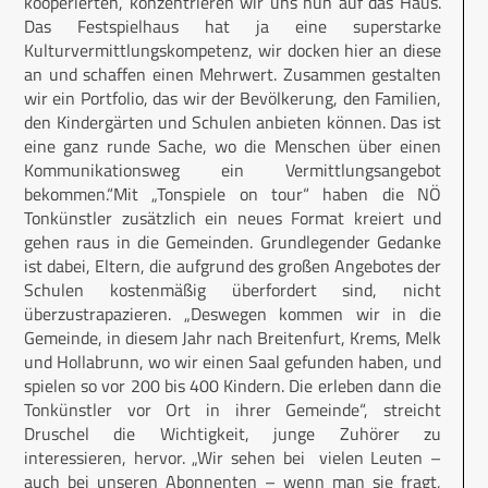
kooperierten, konzentrieren wir uns nun auf das Haus.
Das Festspielhaus hat ja eine superstarke
Kulturvermittlungskompetenz, wir docken hier an diese
an und schaffen einen Mehrwert. Zusammen gestalten
wir ein Portfolio, das wir der Bevölkerung, den Familien,
den Kindergärten und Schulen anbieten können. Das ist
eine ganz runde Sache, wo die Menschen über einen
Kommunikationsweg ein Vermittlungsangebot
bekommen.“Mit „Tonspiele on tour“ haben die NÖ
Tonkünstler zusätzlich ein neues Format kreiert und
gehen raus in die Gemeinden. Grundlegender Gedanke
ist dabei, Eltern, die aufgrund des großen Angebotes der
Schulen kostenmäßig überfordert sind, nicht
überzustrapazieren. „Deswegen kommen wir in die
Gemeinde, in diesem Jahr nach Breitenfurt, Krems, Melk
und Hollabrunn, wo wir einen Saal gefunden haben, und
spielen so vor 200 bis 400 Kindern. Die erleben dann die
Tonkünstler vor Ort in ihrer Gemeinde“, streicht
Druschel die Wichtigkeit, junge Zuhörer zu
interessieren, hervor. „Wir sehen bei vielen Leuten –
auch bei unseren Abonnenten – wenn man sie fragt,