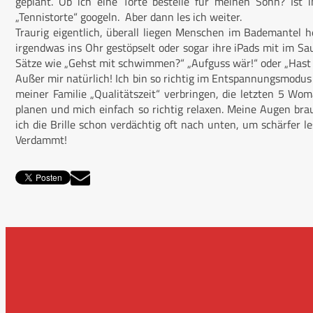
geplant. Ob ich eine Torte bestelle für meinen Sohn? Ist
„Tennistorte“ googeln. Aber dann les ich weiter.
Traurig eigentlich, überall liegen Menschen im Bademantel 
irgendwas ins Ohr gestöpselt oder sogar ihre iPads mit im S
Sätze wie „Gehst mit schwimmen?“ „Aufguss wär!“ oder „Hast 
Außer mir natürlich! Ich bin so richtig im Entspannungsmodus 
meiner Familie „Qualitätszeit“ verbringen, die letzten 5 
planen und mich einfach so richtig relaxen. Meine Augen brau
ich die Brille schon verdächtig oft nach unten, um schärfer 
Verdammt!