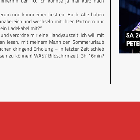
 immerhin der 10. Ich könnte ja mal kurz nach
herum und kaum einer liest ein Buch. Alle haben
aunabereich und wechseln mit ihren Partnern nur
ein Ladekabel mit?“
und verordne mir eine Handyauszeit. Ich will mit
Woman lesen, mit meinem Mann den Sommerurlaub
chen dringend Erholung – in letzter Zeit schieb
lesen zu können! WAS? Bildschirmzeit: 3h 16min?