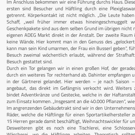
Im Anschluss bekommen wir eine Führung durchs Haus. Diese
ersten sind Besucher und Häftling durch eine Plexiglasw
getrennt. Körperkontakt ist nicht möglich. „Die Leute haben 
Schaff, „weil früher immer etwas hineingeschmuggelt w
Geschenkpakete sind aus dem selben Grund im übrigen nicht m
eigenen ADEG Markt direkt in der Anstalt. Der zweite Raum is
keine Wände. Hier kommt man in den Genuss des „gelockerte
kann man sein Kind umarmen, der Frau ein Busserl geben“, füh
Besuch zweimal wöchentlich erlaubt, während der Strafhaft
Besuch gestattet sind.
Durch ein Tor gelangen wir in einen großen Hof, der gerade
durch ein weiteres Tor rechterhand ab. Dahinter empfangen 
in der Gärtnerei gelandet. Hier werden – je nach Saison 
angebaut, das direkt im Gefängnis verkocht wird. Weiters
bindet Adventkränze und Gestecke, welche in der Haftanstalt
zum Einsatz kommen. „Insgesamt an die 40.000 Pflanzen“, wie
Im angrenzenden Gebäudetrakt sind wir in den Unternehmens
Räder, welche die Häftlinge für einen Sportartikelherstelle
15 Herren gerade damit beschäftigt, Weihnachtswickler für un
Desweiteren gibt es noch eine Tischlerei, eine Schlosser
Wäscherei, wo die Häftlinge arbeiten. Theoretisch soll