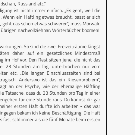
dschan, Russland etc.“
igung ist nicht immer einfach. „Es geht, weil die
 Wenn ein Häftling etwas braucht, passt er sich
, geht das schon etwas schwerer“, muss Mörwald
im übrigen nachvollziehbar: Wörterbücher boomen!
wirkungen. So sind die zwei Freizeiträume längst
täten daher auf ein gesetzliches Mindestmaß
g im Hof vor. Den Rest sitzen jene, die nicht das
lle! 23 Stunden am Tag, unterbrochen nur vom
ter etc. „Die langen Einschlusszeiten sind bei
ragisch. Anderswo ist das ein Riesenproblem“,
nagt an der Psyche, wie der ehemalige Häftling
ie Tatsache, dass du 23 Stunden pro Tag in einer
engehen für eine Stunde raus. Du kannst dir gar
meiner ersten Haft durfte ich arbeiten - das war
hingegen bekam ich keine Beschäftigung. Die Haft
 fast schlimmer als die fünf Monate beim ersten