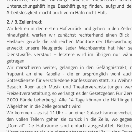
Untersuchungshäftlinge Beschäftigung finden, aufgrund d
Arbeitslosigkeit macht auch vorm Häfn nicht Halt.
2. / 3. Zellentrakt
Wir kehren in den ersten Hof zurück und gehen in den Zellen
hinaufgeht, werfen wir zunächst rechterhand einen Blick
Haslauer gerade die zahlreichen Monitore der Überwachung
erweckt unsere Neugierde: Jeder Wachbeamte hat hier sei
Dienstwaffe, verstaut – letztere wird im übrigen nur wä
getragen.
Wir marschieren weiter, gelangen in den Gefängnistrakt,
frappant an eine Kapelle - die er ursprünglich wohl auc
Gottesdienste für verschiedene Konfessionen statt, zu Weih
Besuch. Aber auch Musik und Theaterveranstaltungen werd
Freizeitveranstaltung, so verlangt es der Gesetzgeber. Für Zer
7.000 Bände beherbergt. Alle 14 Tage können die Häftlinge 
Wägelchen in die Zelle gebracht wird.
Wir kommen – es ist 11 Uhr – an einer Gulaschkanone vorbei,
den vollen Tellern gehen sie zurück in die Zelle, wo gege
„Domizil“. Die Hafträume sind einfach ausgestattet. Bett