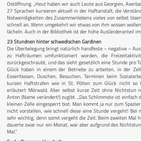
Ostöffnung. „Heut haben wir auch Leute aus Georgien, Aserbai
27 Sprachen kursieren aktuell in der Haftanstalt, die Verständ
Notwendigkeiten des Zusammenlebens vieles von selbst lösen.
schnell an. Wenn umgekehrt wir etwas von ihm wissen wollen
lächeln. Auch in der Bibliothek ist der hohe Ausländeranteil 
23 Stundnen hinter schwedischen Gardinen
Die Überbelegung bringt natürlich handfeste – negative – Aus
zu Hafträumen umfunktioniert worden, die Freizeitaktivi
zurückgeschraubt, und das sieht gesetzlich eine Stunde pro Ta
Glück haben in einem der Betriebe zu arbeiten, in der Ze
Essenfassen, Duschen, Besuchen, Terminen beim Sozialarbei
kurzen Haftstrafen wie in St. Pölten zum Glück nicht so t
erläutert Mörwald. Aber selbst kurze Zeit ohne Nichtstun 
Anton (Name verändert!) zugibt. „Das Schlimmste ist einfach d
kleinen Zelle eingesperrt bist. Man kommt ja nur zum Spazier
nicht vorstellen, wie schnell diese eine Stunde vergeht! Bei 
sehr wichtig, denn somit vergeht die Zeit. Beim zweiten Mal 
dauerte zwar nur ein Monat, war aber aufgrund des Nichtstuns
Mal.“