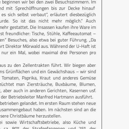
 beginnen wir bei den zwei Besuchszimmern. Im
and mit Sprechöffnungen bis zur Decke hinauf
es sich selbst verbaut“, erläutert diesbezüglich
urde. So ist das nicht mehr möglich.“ Auch
ehr gestattet. Die Insassen kaufen ihre Ware im
t freundlicher: Tische, Stühle, Kaffeeautomat –
n“ Besuches, also etwa bei guter Führung. „Da
rt Direktor Mörwald aus. Während der U-Haft ist
 nur ein Mal, wobei maximal drei Personen pro
aus zu den Zellentrakten führt. Wir biegen aber
uns Grünflächen und ein Gewächshaus – wir sind
– Tomaten, Paprika, Kraut und anderes Gemüse
 züchtet man Ziersträuche, Buxbäume, Blumen,
, aber auch in anderen Gerichten, Kasernen usf.
 der Betriebsleiter Manfred Hartmann ausführt.
betrieben gelandet. Im ersten Raum stehen neue
r zusammengebaut haben. Im nächsten sind an die
sere Christbäume herzustellen.
ei sowie Wirtschaftsbetriebe, also Küche und
ten ca. 80% der Strafgefangenen und 25% der