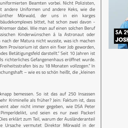
niformierten Beamten vorbei. Nicht Polizisten,
ßt andere Uniformen und andere Keks, wie die
 Günther Mörwald, der uns in ein karges
äudekomplexes bittet, hat schon zwei davon -
e Kremser dabei. Wie man auf einen solchen Beruf
lassischen Kinderwünschen á la Astronaut oder
h nach der Matura nicht wusste, was ich machen
s dem Provisorium ist dann ein fixer Job geworden,
es Betätigungsfeld darstellt.“ Seit 10 Jahren ist
als richterliches Gefangenenhaus eröffnet wurde.
reiheitsstrafen bis zu 18 Monaten vollzogen.“ In
chungshaft – wie es so schön heißt, die „kleinen
t knapp bemessen. So ist das auf 250 Insassen
hr Kriminelle als früher? Jein: Faktum ist, dass
heint aber nicht immer gegeben, wie DSA Peter
imperldelikt, und seien es nur zwei Packerl
 Dies erklärt zum Teil, warum der Ausländeranteil
re Ursache vermutet Direktor Mörwald in der