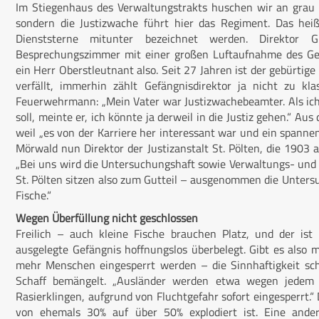
Im Stiegenhaus des Verwaltungstrakts huschen wir an grau u
sondern die Justizwache führt hier das Regiment. Das hei
Dienststerne mitunter bezeichnet werden. Direktor
Besprechungszimmer mit einer großen Luftaufnahme des Geb
ein Herr Oberstleutnant also. Seit 27 Jahren ist der gebürtig
verfällt, immerhin zählt Gefängnisdirektor ja nicht zu k
Feuerwehrmann: „Mein Vater war Justizwachebeamter. Als ic
soll, meinte er, ich könnte ja derweil in die Justiz gehen.“ Au
weil „es von der Karriere her interessant war und ein spannend
Mörwald nun Direktor der Justizanstalt St. Pölten, die 1903 
„Bei uns wird die Untersuchungshaft sowie Verwaltungs- und F
St. Pölten sitzen also zum Gutteil – ausgenommen die Untersu
Fische.“
Wegen Überfüllung nicht geschlossen
Freilich – auch kleine Fische brauchen Platz, und der is
ausgelegte Gefängnis hoffnungslos überbelegt. Gibt es also me
mehr Menschen eingesperrt werden – die Sinnhaftigkeit sc
Schaff bemängelt. „Ausländer werden etwa wegen jedem P
Rasierklingen, aufgrund von Fluchtgefahr sofort eingesperrt.“
von ehemals 30% auf über 50% explodiert ist. Eine ande