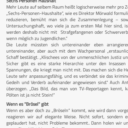
Sechs Personen Haushalt
Mehr Leute auf selbem Raum heißt logischerweise mehr pro Zell
„Sechs-Personen-Haushalte“, wie es Direktor Mörwald formuli
reduzieren, bemüht man sich die Zusammenlegung – sowe
Untersuchungshaft, wo viele ja zum ersten Mal hier sind, is
werden deshalb nicht mit Strafgefangenen oder Schwerverb
wenn möglich zu Jugendlichen.“
Die Leute müssten sich untereinander eben arrangier
untereinander, aber auch mit dem Wachpersonal „erstaunlich
Schaff bestätigt. „Klischees von der unmenschlichen Justiz u
Sicher gibt es eine starke Hierarchie unter den Insassen
Spannungen, die kriegt man nicht mit. Das machen sich die Her
Leute sehr anpassungsfähig, und es verbindet sie das krimine
Gedeih und Verderb aufeinander angewiesen sind.“ Auch An
überzogen. „Das Bild, das man von TV-Reportagen kennt, ka
Pölten ist ja nicht Stein!“
Wenn es "Brösel" gibt
Wenn es aber doch zu „Bröseln“ kommt, wie wird dann vorg
reagieren wir auf elegante Weise. Nicht sofort, sondern e
geplaudert hat, nicht Probleme bekommt.. Dann holen wir un