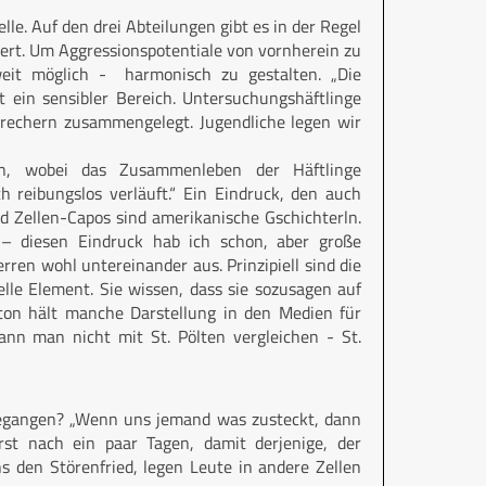
e. Auf den drei Abteilungen gibt es in der Regel
ert. Um Aggressionspotentiale von vornherein zu
it möglich - harmonisch zu gestalten. „Die
t ein sensibler Bereich. Untersuchungshäftlinge
rechern zusammengelegt. Jugendliche legen wir
en, wobei das Zusammenleben der Häftlinge
 reibungslos verläuft.“ Ein Eindruck, den auch
nd Zellen-Capos sind amerikanische Gschichterln.
 – diesen Eindruck hab ich schon, aber große
ren wohl untereinander aus. Prinzipiell sind die
lle Element. Sie wissen, dass sie sozusagen auf
ton hält manche Darstellung in den Medien für
nn man nicht mit St. Pölten vergleichen - St.
egangen? „Wenn uns jemand was zusteckt, dann
rst nach ein paar Tagen, damit derjenige, der
s den Störenfried, legen Leute in andere Zellen