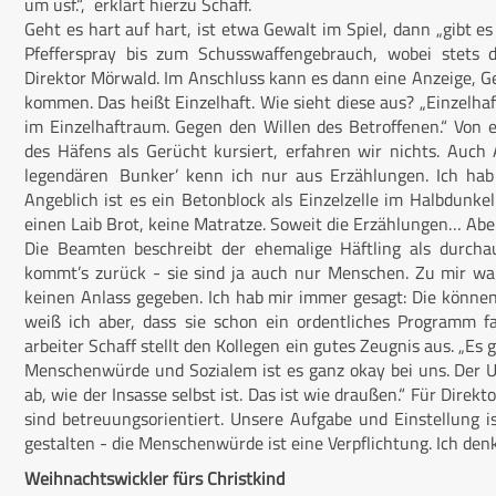
um usf.“, erklärt hierzu Schaff.
Geht es hart auf hart, ist etwa Gewalt im Spiel, dann „gibt e
Pfefferspray bis zum Schusswaffengebrauch, wobei stets de
Direktor Mörwald. Im Anschluss kann es dann eine Anzeige, 
kommen. Das heißt Einzelhaft. Wie sieht diese aus? „Einzelha
im Einzelhaftraum. Gegen den Willen des Betroffenen.“ Von 
des Häfens als Gerücht kursiert, erfahren wir nichts. Auch A
legendären ‚Bunker’ kenn ich nur aus Erzählungen. Ich hab 
Angeblich ist es ein Betonblock als Einzelzelle im Halbdunke
einen Laib Brot, keine Matratze. Soweit die Erzählungen… Abe
Die Beamten beschreibt der ehemalige Häftling als durcha
kommt’s zurück - sie sind ja auch nur Menschen. Zu mir wa
keinen Anlass gegeben. Ich hab mir immer gesagt: Die können
weiß ich aber, dass sie schon ein ordentliches Programm f
arbeiter Schaff stellt den Kollegen ein gutes Zeugnis aus. „Es
Menschenwürde und Sozialem ist es ganz okay bei uns. Der 
ab, wie der Insasse selbst ist. Das ist wie draußen.“ Für Direk
sind betreuungsorientiert. Unsere Aufgabe und Einstellung i
gestalten - die Menschenwürde ist eine Verpflichtung. Ich denke
Weihnachtswickler fürs Christkind