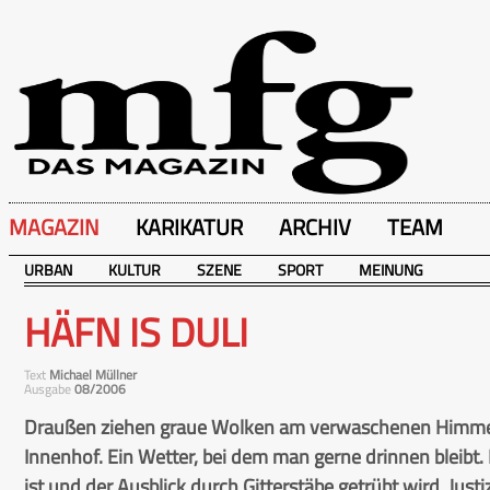
MAGAZIN
KARIKATUR
ARCHIV
TEAM
URBAN
KULTUR
SZENE
SPORT
MEINUNG
HÄFN IS DULI
Text
Michael Müllner
Ausgabe
08/2006
Draußen ziehen graue Wolken am verwaschenen Himmel v
Innenhof. Ein Wetter, bei dem man gerne drinnen bleibt.
ist und der Ausblick durch Gitterstäbe getrübt wird. Justiz