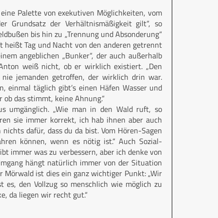
s eine Palette von exekutiven Möglichkeiten, vom
r Grundsatz der Verhältnismäßigkeit gilt“, so
Geldbußen bis hin zu „Trennung und Absonderung“
ft heißt Tag und Nacht von den anderen getrennt
einem angeblichen „Bunker“, der auch außerhalb
nton weiß nicht, ob er wirklich existiert. „Den
nie jemanden getroffen, der wirklich drin war.
ln, einmal täglich gibt’s einen Häfen Wasser und
r ob das stimmt, keine Ahnung.“
us umgänglich. „Wie man in den Wald ruft, so
ren sie immer korrekt, ich hab ihnen aber auch
 nichts dafür, dass du da bist. Vom Hören-Sagen
ahren können, wenn es nötig ist.“ Auch Sozial-
 gibt immer was zu verbessern, aber ich denke von
Umgang hängt natürlich immer von der Situation
tor Mörwald ist dies ein ganz wichtiger Punkt: „Wir
st es, den Vollzug so menschlich wie möglich zu
, da liegen wir recht gut.“