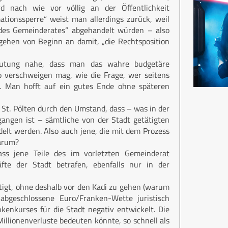
d nach wie vor völlig an der Öffentlichkeit
ationssperre“ weist man allerdings zurück, weil
ng des Gemeinderates“ abgehandelt würden – also
gehen von Beginn an damit, „die Rechtsposition
rmutung nahe, dass man das wahre budgetäre
so verschweigen mag, wie die Frage, wer seitens
t. Man hofft auf ein gutes Ende ohne späteren
la St. Pölten durch den Umstand, dass – was in der
gangen ist – sämtliche von der Stadt getätigten
delt werden. Also auch jene, die mit dem Prozess
arum?
ss jene Teile des im vorletzten Gemeinderat
häfte der Stadt betrafen, ebenfalls nur in der
tigt, ohne deshalb vor den Kadi zu gehen (warum
abgeschlossene Euro/Franken-Wette juristisch
kenkurses für die Stadt negativ entwickelt. Die
illionenverluste bedeuten könnte, so schnell als