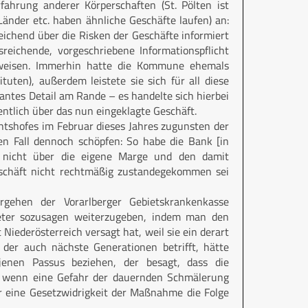
fahrung anderer Körperschaften (St. Pölten ist
 Länder etc. haben ähnliche Geschäfte laufen) an:
ichend über die Risken der Geschäfte informiert
sreichende, vorgeschriebene Informationspflicht
h weisen. Immerhin hatte die Kommune ehemals
tuten), außerdem leistete sie sich für all diese
antes Detail am Rande – es handelte sich hierbei
ntlich über das nun eingeklagte Geschäft.
htshofes im Februar dieses Jahres zugunsten der
en Fall dennoch schöpfen: So habe die Bank [in
n nicht über die eigene Marge und den damit
eschäft nicht rechtmäßig zustandegekommen sei
rgehen der Vorarlberger Gebietskrankenkasse
eter sozusagen weiterzugeben, indem man den
 Niederösterreich versagt hat, weil sie ein derart
der auch nächste Generationen betrifft, hätte
enen Passus beziehen, der besagt, dass die
, wenn eine Gefahr der dauernden Schmälerung
 eine Gesetzwidrigkeit der Maßnahme die Folge