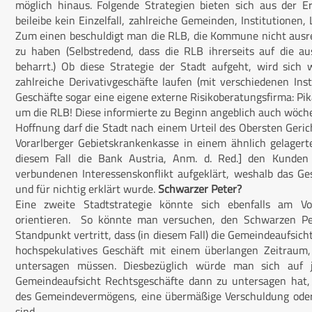
möglich hinaus. Folgende Strategien bieten sich aus der Er
beileibe kein Einzelfall, zahlreiche Gemeinden, Institutionen,
Zum einen beschuldigt man die RLB, die Kommune nicht ausre
zu haben (Selbstredend, dass die RLB ihrerseits auf die au
beharrt.) Ob diese Strategie der Stadt aufgeht, wird sic
zahlreiche Derivativgeschäfte laufen (mit verschiedenen Insti
Geschäfte sogar eine eigene externe Risikoberatungsfirma: Pik
um die RLB! Diese informierte zu Beginn angeblich auch wöche
Hoffnung darf die Stadt nach einem Urteil des Obersten Geric
Vorarlberger Gebietskrankenkasse in einem ähnlich gelagert
diesem Fall die Bank Austria, Anm. d. Red.] den Kunde
verbundenen Interessenskonflikt aufgeklärt, weshalb das G
und für nichtig erklärt wurde.
Schwarzer Peter?
Eine zweite Stadtstrategie könnte sich ebenfalls am Vo
orientieren. So könnte man versuchen, den Schwarzen P
Standpunkt vertritt, dass (in diesem Fall) die Gemeindeaufsicht
hochspekulatives Geschäft mit einem überlangen Zeitraum, 
untersagen müssen. Diesbezüglich würde man sich auf j
Gemeindeaufsicht Rechtsgeschäfte dann zu untersagen hat
des Gemeindevermögens, eine übermäßige Verschuldung oder
sind.