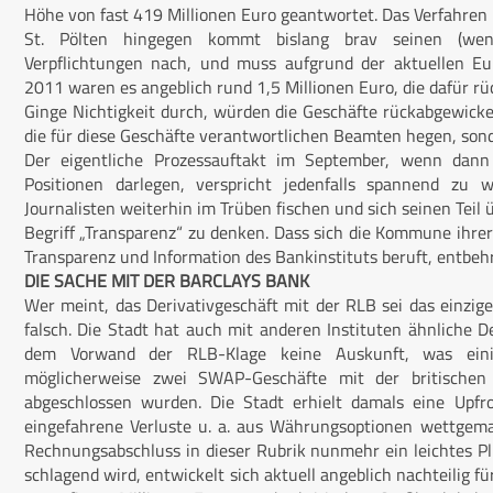
Höhe von fast 419 Millionen Euro geantwortet. Das Verfahren l
St. Pölten hingegen kommt bislang brav seinen (wenn
Verpflichtungen nach, und muss aufgrund der aktuellen Eur
2011 waren es angeblich rund 1,5 Millionen Euro, die dafür rü
Ginge Nichtigkeit durch, würden die Geschäfte rückabgewickelt
die für diese Geschäfte verantwortlichen Beamten hegen, sond
Der eigentliche Prozessauftakt im September, wenn dann
Positionen darlegen, verspricht jedenfalls spannend zu 
Journalisten weiterhin im Trüben fischen und sich seinen Teil 
Begriff „Transparenz“ zu denken. Dass sich die Kommune ihre
Transparenz und Information des Bankinstituts beruft, entbehr
DIE SACHE MIT DER BARCLAYS BANK
Wer meint, das Derivativgeschäft mit der RLB sei das einzige,
falsch. Die Stadt hat auch mit anderen Instituten ähnliche D
dem Vorwand der RLB-Klage keine Auskunft, was ein
möglicherweise zwei SWAP-Geschäfte mit der britische
abgeschlossen wurden. Die Stadt erhielt damals eine Upfr
eingefahrene Verluste u. a. aus Währungsoptionen wettgem
Rechnungsabschluss in dieser Rubrik nunmehr ein leichtes Plu
schlagend wird, entwickelt sich aktuell angeblich nachteilig f