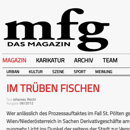
MAGAZIN
KARIKATUR
ARCHIV
TEAM
URBAN
KULTUR
SZENE
SPORT
MEINUNG
IM TRÜBEN FISCHEN
Text
Johannes Reichl
Ausgabe
06/2012
Wer anlässlich des Prozessauftaktes im Fall St. Pölten 
Wien/Niederösterreich in Sachen Derivativgeschäfte am 
nunmehr Licht ins Dunkel der seitens der Stadt zur Ve