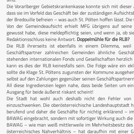
Die Vorarlberger Gebietskrankenkasse konnte sich mit dieser 
dass sie im Vorfeld das Geschäft bei der zuständigen Aufsicht
der Bredouille befreien – was auch St. Pölten hoffen lässt. D
Von der Gemeindeaufsicht erhielt MFG übrigens auf seine
gewusst habe, diese meldepflichtig seien, und wenn ja, ob s
Redaktionsschluss keine Antwort.
Doppelmühle für die RLB?
Die RLB ihrerseits ist ebenfalls in einem Dilemma, we
Geschäftspartner zahlreichen Gemeinden ähnliche Geschä
stehenden internationalen Fonds und Gesellschaften herzlich 
kann es dies der RLB keinesfalls sein. Die Folge wäre ein e
sollte die Klage St. Pöltens zugunsten der Kommune ausgehen,
selbst auf den Zahlungen gegenüber seinen Geschäftspartnern
All diese Ingredienzien legen nahe, dass beide Seiten um ein
Ausgang für beide äußerst riskant scheint!
Die Stadt hat wohl auch deshalb nicht den Fehler von L
einzuschwenken. Die oberösterreichische Landeshauptstadt ha
berufend und daher die Geschäfte für nichtig erklärend – i
BAWAG eingebracht, sondern mit sofortiger Wirkung auch die Z
BAWAG – wie man weiß mittlerweile im Mehrheitsbesitz des
österreichisches Nahverhältnis – hat daraufhin mit einer 