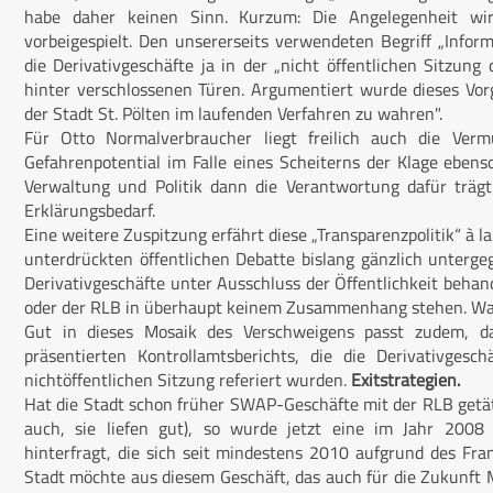
habe daher keinen Sinn. Kurzum: Die Angelegenheit wir
vorbeigespielt. Den unsererseits verwendeten Begriff „Inform
die Derivativgeschäfte ja in der „nicht öffentlichen Sitzu
hinter verschlossenen Türen. Argumentiert wurde dieses Vor
der Stadt St. Pölten im laufenden Verfahren zu wahren".
Für Otto Normalverbraucher liegt freilich auch die Ve
Gefahrenpotential im Falle eines Scheiterns der Klage eben
Verwaltung und Politik dann die Verantwortung dafür träg
Erklärungsbedarf.
Eine weitere Zuspitzung erfährt die­se „Transparenzpolitik“ à 
unterdrückten öffentlichen Debatte bislang gänzlich unterge
Derivativgeschäfte unter Ausschluss der Öffentlichkeit behan
oder der RLB in überhaupt keinem Zusammenhang stehen. W
Gut in dieses Mosaik des Verschweigens passt zudem, da
präsentierten Kontrollamtsberichts, die die Derivativgesc
nichtöffentlichen Sitzung referiert wurden.
Exitstrategien.
Hat die Stadt schon früher SWAP-Geschäfte mit der RLB getä
auch, sie liefen gut), so wurde jetzt eine im Jahr 2008 
hinterfragt, die sich seit mindestens 2010 aufgrund des Fran
Stadt möchte aus diesem Geschäft, das auch für die Zukunft M