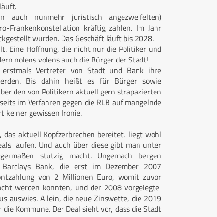
äuft.
 auch nunmehr juristisch angezweifelten)
o-Frankenkonstellation kräftig zahlen. Im Jahr
ckgestellt wurden. Das Geschäft läuft bis 2028.
. Eine Hoffnung, die nicht nur die Politiker und
ern nolens volens auch die Bürger der Stadt!
 erstmals Vertreter von Stadt und Bank ihre
werden. Bis dahin heißt es für Bürger sowie
über den von Politikern aktuell gern strapazierten
rseits im Verfahren gegen die RLB auf mangelnde
t keiner gewissen Ironie.
 das aktuell Kopfzerbrechen bereitet, liegt wohl
eals laufen. Und auch über diese gibt man unter
igermaßen stutzig macht. Ungemach bergen
n Barclays Bank, die erst im Dezember 2007
ontzahlung von 2 Millionen Euro, womit zuvor
acht werden konnten, und der 2008 vorgelegte
s auswies. Allein, die neue Zinswette, die 2019
ür die Kommune. Der Deal sieht vor, dass die Stadt