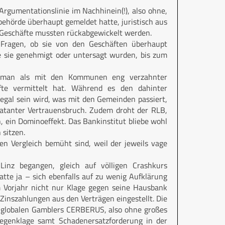
Argumentationslinie im Nachhinein(!), also ohne,
sbehörde überhaupt gemeldet hatte, juristisch aus
ie Geschäfte mussten rückabgewickelt werden.
 Fragen, ob sie von den Geschäften überhaupt
ie sie genehmigt oder untersagt wurden, bis zum
il man als mit den Kommunen eng verzahnter
fte vermittelt hat. Während es den dahinter
egal sein wird, was mit den Gemeinden passiert,
klatanter Vertrauensbruch. Zudem droht der RLB,
 ein Dominoeffekt. Das Bankinstitut bliebe wohl
 sitzen.
en Vergleich bemüht sind, weil der jeweils vage
inz begangen, gleich auf völligen Crashkurs
tte ja – sich ebenfalls auf zu wenig Aufklärung
m Vorjahr nicht nur Klage gegen seine Hausbank
inszahlungen aus den Verträgen eingestellt. Die
 globalen Gamblers CERBERUS, also ohne großes
Gegenklage samt Schadenersatzforderung in der