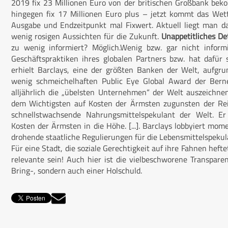
2019 fix 23 Millionen Euro von der britischen Großbank bekom
hingegen fix 17 Millionen Euro plus – jetzt kommt das Wett
Ausgabe und Endzeitpunkt mal Fixwert. Aktuell liegt man 
wenig rosigen Aussichten für die Zukunft.
Unappetitliches De
zu wenig informiert? Möglich.Wenig bzw. gar nicht informi
Geschäftspraktiken ihres globalen Partners bzw. hat dafür 
erhielt Barclays, eine der größten Banken der Welt, aufgr
wenig schmeichelhaften Public Eye Global Award der Bern
alljährlich die „übelsten Unternehmen“ der Welt auszeichne
dem Wichtigsten auf Kosten der Ärmsten zugunsten der Reic
schnellstwachsende Nahrungsmittelspekulant der Welt. Er 
Kosten der Ärmsten in die Höhe. [...]. Barclays lobbyiert mo
drohende staatliche Regulierungen für die Lebensmittelspekula
Für eine Stadt, die soziale Gerechtigkeit auf ihre Fahnen heft
relevante sein! Auch hier ist die vielbeschworene Transpare
Bring-, sondern auch einer Holschuld.