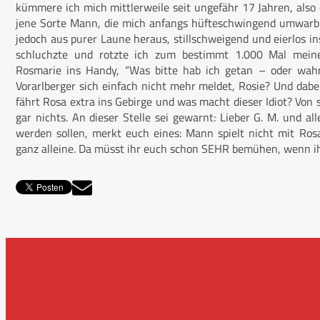
kümmere ich mich mittlerweile seit ungefähr 17 Jahren, also 
jene Sorte Mann, die mich anfangs hüfteschwingend umwarb u
jedoch aus purer Laune heraus, stillschweigend und eierlos ins
schluchzte und rotzte ich zum bestimmt 1.000 Mal meiner 
Rosmarie ins Handy, “Was bitte hab ich getan – oder wahrs
Vorarlberger sich einfach nicht mehr meldet, Rosie? Und dabei
fährt Rosa extra ins Gebirge und was macht dieser Idiot? Von
gar nichts. An dieser Stelle sei gewarnt: Lieber G. M. und a
werden sollen, merkt euch eines: Mann spielt nicht mit Ro
ganz alleine. Da müsst ihr euch schon SEHR bemühen, wenn ih