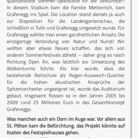
qualitätsvolle Sommer-Spielstätte für die Tonkünster?
In diesem Stadium kam die Familie Metternich, kam
Grafenegg ins Spiel. Die Location stand damals ja auch
zur Disposition für die Landesgartenschau, die
schließlich in Tulln und Grafenegg umgesetzt wurde. Für
Grafenegg wählte man einen ganzheitlichen Ansatz: Die
einzigartige Verbindung von Natur und Kunst! Wir
wollten aber etwas Neues schaffen, das sich von
anderen Sommerfestivals abhebt – daher ging es rasch
Richtung Open Air, was letztlich zur Umsetzung des
Wolkenturms führte. Als klar wurde, dass die
bestehende Reitschule als Regen-Ausweich-Quartier
für die hohen akustischen Ansprüche der
Spitzenorchester ungeeignet ist, wurde das Auditorium
gebaut. Insgesamt flossen so in den Jahren 2005 bis
2009 rund 25 Millionen Euro in das Gesamtkonzept
Grafeneggs.
Was manchen auch ein Dorn im Auge war. Vor allem aus
St. Pölten kam die Befürchtung, das Projekt könnte auf
Kosten des Festspielhauses gehen.