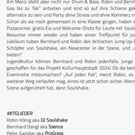
Am Menü steht aber nicht nur Drum & Bass. Robin und Bernha
Goa bis zu Tek“ anbieten und sind so auf ihre Schiene g
alternativ zu sein und Party ohne Stress und ohne Kommerz 
Schon als sie noch gemeinsam in eine Klasse gingen, haben d
Pizzacorner, gratis Eis und Welcome-Shots für Leute mit Soul
Besucher immer wieder und haben einen Treffpunkt für j
Jubiläum haben Bernhard und Robin den britischen Jump Up-D
Schöpfer von Soulshake, ein Newcomer in der Szene, und 
bieten!“
Jugendkultur können Bernhard und Robin jedenfalls. Junge
geschaffen für das Projekt Kulturhauptstadt 2024! Ob die beid
Eventreihe mitzumachen? „Auf jeden Fall“, meint Robin, es
weiterer Weg verlaufen mag, eines ist jetzt schon sicher: Wen
Szene aufgerüttelt hat, dann Soulshake.
MITGLIEDER
Robin König aka
DJ Soulshake
Bernhard Dangl aka
Ssence
Peter Ganster aka
ProGress