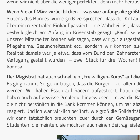
wenn wir nicht über die weniger perfekten, denn mehr herau
Wenn Sie auf März zurückblicken – was war anfangs die größt
Seitens des Bundes wurde groß versprochen, dass der Ankau
über einen zentralen Einkauf passiert – die Wahrheit ist, da
deshalb gleich am Anfang im Krisenstab gesagt, „Kauft selb
unserer Mitarbeiter können wir sagen, dass wir gut ausgestat
Pflegeheime, Gesundheitsamt etc., sondern wir konnten au
Realität damals war ja etwa, dass vom Bund den Zahnärzte
Verfügung gestellt wurden – zwei Stück für drei Wochen! D
konnte.
Der Magistrat hat auch schnell ein „Freiwilligen-Korps“ auf die
Es ging darum, Sorge zu tragen, dass die Bürger – vor allem d
werden. Wir haben Essen auf Rädern aufgestockt, haben eine
haben auch auf gewisse Probleme hingewiesen – etwa die Ba
die nicht persönlich in die Bank kommen können, um bar abz
reagiert. Und ich war wirklich berührt, wie groß die Solidarität
wir dann tatsächlich brauchten, quer durch den Gemüsegart
Studenten, die meinten, sie möchten auch einen Beitrag leiste