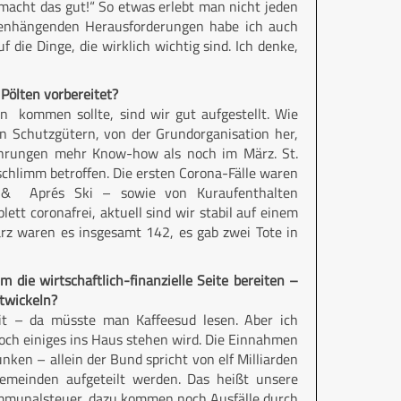
r macht das gut!“ So etwas erlebt man nicht jeden
menhängenden Herausforderungen habe ich auch
f die Dinge, die wirklich wichtig sind. Ich denke,
Pölten vorbereitet?
on kommen sollte, sind wir gut aufgestellt. Wie
en Schutzgütern, von der Grundorganisation her,
ahrungen mehr Know-how als noch im März. St.
schlimm betroffen. Die ersten Corona-Fälle waren
s & Aprés Ski – sowie von Kuraufenthalten
tt coronafrei, aktuell sind wir stabil auf einem
März waren es insgesamt 142, es gab zwei Tote in
die wirtschaftlich-finanzielle Seite bereiten –
ntwickeln?
it – da müsste man Kaffeesud lesen. Aber ich
och einiges ins Haus stehen wird. Die Einnahmen
unken – allein der Bund spricht von elf Milliarden
Gemeinden aufgeteilt werden. Das heißt unsere
Kommunalsteuer, dazu kommen noch Ausfälle durch