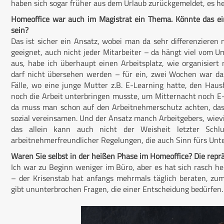
haben sich sogar früher aus dem Urlaub zurückgemeldet, es h
Homeoffice war auch im Magistrat ein Thema. Könnte das ein 
sein?
Das ist sicher ein Ansatz, wobei man da sehr differenzieren m
geeignet, auch nicht jeder Mitarbeiter – da hängt viel vom U
aus, habe ich überhaupt einen Arbeitsplatz, wie organisiert 
darf nicht übersehen werden – für ein, zwei Wochen war das
Fälle, wo eine junge Mutter z.B. E-Learning hatte, den Hau
noch die Arbeit unterbringen musste, um Mitternacht noch E-M
da muss man schon auf den Arbeitnehmerschutz achten, das
sozial vereinsamen. Und der Ansatz manch Arbeitgebers, wievi
das allein kann auch nicht der Weisheit letzter Schlu
arbeitnehmerfreundlicher Regelungen, die auch Sinn fürs U
Waren Sie selbst in der heißen Phase im Homeoffice? Die reprä
Ich war zu Beginn weniger im Büro, aber es hat sich rasch he
– der Krisenstab hat anfangs mehrmals täglich beraten, zu
gibt ununterbrochen Fragen, die einer Entscheidung bedürfen. D