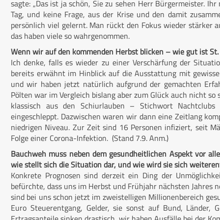
sagte: „Das ist ja schön, Sie zu sehen Herr Bürgermeister. Ih
Tag, und keine Frage, aus der Krise und den damit zusam
persönlich viel gelernt. Man rückt den Fokus wieder stärker au
das haben viele so wahrgenommen.
Wenn wir auf den kommenden Herbst blicken – wie gut ist St. 
Ich denke, falls es wieder zu einer Verschärfung der Situati
bereits erwähnt im Hinblick auf die Ausstattung mit gewiss
und wir haben jetzt natürlich aufgrund der gemachten Erf
Pölten war im Vergleich bislang aber zum Glück auch nicht so 
klassisch aus den Schiurlauben – Stichwort Nachtclub
eingeschleppt. Dazwischen waren wir dann eine Zeitlang komple
niedrigen Niveau. Zur Zeit sind 16 Personen infiziert, seit 
Folge einer Corona-Infektion. (Stand 7.9. Anm.)
Bauchweh muss neben dem gesundheitlichen Aspekt vor allem 
wie stellt sich die Situation dar, und wie wird sie sich weitere
Konkrete Prognosen sind derzeit ein Ding der Unmöglichke
befürchte, dass uns im Herbst und Frühjahr nächsten Jahres n
sind bei uns schon jetzt im zweistelligen Millionenbereich ges
Euro Steuerentgang, Gelder, sie sonst auf Bund, Länder, 
Ertragsanteile sinken drastisch, wir haben Ausfälle bei der 