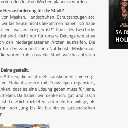
sfordernden letzten Wochen plaudern würden.
e Herausforderung für die Stadt?
f von Masken, Handschuhen, Schutzanzügen etc.
ss wir bis heute nichts bekommen haben. Ich habe
st ein, was zu kriegen ist!“ Dank des Geschicks
tet sind, nicht nur für unsere Belange wie etwa
ch den niedergelassenen Ärzten aushelfen. Die
n für den zahnärztlichen Notdienst Masken zur
ie waren froh, dass die Stadt welche abtreten
 Beine gestellt.
ie Älteren, die nicht mehr rauskönnen – versorgt
n Einkaufsservice mit Freiwilligen organsiert,
nken, dass es eine Lösung geben muss für jene,
uheben. Da haben wir, denke ich, gut und rasch
 ist: Letztlich meldeten sich mehr Freiwillige, als
en, von Jung bis Alt bis hin zu ausländischen
n.