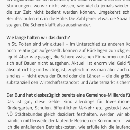
Stundungen, wo wir nicht wissen, wie viel da jemals wiede
die zur Zeit nicht bedient werden können. Umgekehrt schn
Berufsschulen etc. in die Höhe. Die Zahl jener etwa, die Sozia
steigen. Die Schere klafft also auseinander.
Wie lange halten wir das durch?
In St. Pölten sind wir aktuell – im Unterschied zu anderen 
noch relativ gut aufgestellt, können auf Rücklagen zurückgrei
liquid. Aber wie gesagt, die Schere zwischen Einnahmen und 
sich auf Dauer nicht ausgehen. Aktuell ist enorm viel Geld 
absolut richtig und wichtig ist, zugleich muss man aber auch
sind es – nicht etwa der Bund oder die Länder – die die größ
substanziell den Wirtschaftsstandort und Arbeitsmarkt sichern
Der Bund hat diesbezüglich bereits eine Gemeinde-Milliarde 
Das ist gut, diese Gelder sind allerdings für Investitio
Kindergärten, Schulen, öffentlichen Verkehr etc. gesteckt we
NÖ Städtebundes gleich dezidiert festhalten, werden wir ab
nämlich mittlerweile der laufende Betrieb der Kommunen – wie 
ich die anfallenden Betriebskosten, wie erfülle ich die lau