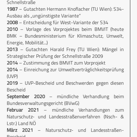
Schnellstraße
1987
– Gutachten Hermann Knoflacher (TU Wien): S34-
Ausbau als „ungünstigste Variante“
2008
– Entscheidung für West-Variante der S34
2010
– Vorlage des Vorprojektes beim BMVIT (heute
BMK – Bundesministerium für Klimaschutz, Umwelt,
Energie, Mobilität...)
2013
– Gutachten Harald Frey (TU Wien): Mängel in
Strategischer Prüfung der Schnellstraße 2009
2014
– Zustimmung des BMVIT zum Vorprojekt
2014
– Einreichung zur Umweltverträglichkeitsprüfung
(UVP)
2019
– UVP-Bescheid und Beschwerden gegen diesen
Bescheid
September 2020
– mündliche Verhandlung beim
Bundesverwaltungsgericht (BVwG)
Februar 2021
– mündliche Verhandlungen zum
Naturschutz- und Landesstraßenverfahren (Nsch- &
Lstr.) Land NÖ
März 2021
– Naturschutz- und Landesstraßen-
Bescheid