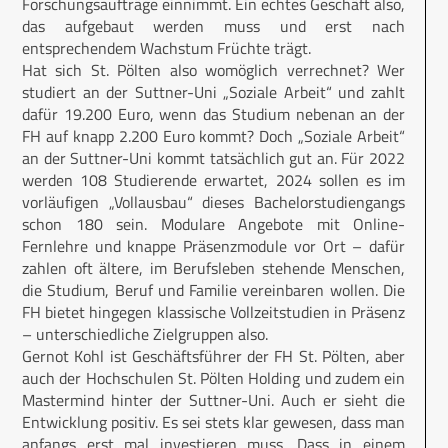
Forschungsaufträge einnimmt. Ein echtes Geschäft also,
das aufgebaut werden muss und erst nach
entsprechendem Wachstum Früchte trägt.
Hat sich St. Pölten also womöglich verrechnet? Wer
studiert an der Suttner-Uni „Soziale Arbeit“ und zahlt
dafür 19.200 Euro, wenn das Studium nebenan an der
FH auf knapp 2.200 Euro kommt? Doch „Soziale Arbeit“
an der Suttner-Uni kommt tatsächlich gut an. Für 2022
werden 108 Studierende erwartet, 2024 sollen es im
vorläufigen „Vollausbau“ dieses Bachelorstudiengangs
schon 180 sein. Modulare Angebote mit Online-
Fernlehre und knappe Präsenzmodule vor Ort – dafür
zahlen oft ältere, im Berufsleben stehende Menschen,
die Studium, Beruf und Familie vereinbaren wollen. Die
FH bietet hingegen klassische Vollzeitstudien in Präsenz
– unterschiedliche Zielgruppen also.
Gernot Kohl ist Geschäftsführer der FH St. Pölten, aber
auch der Hochschulen St. Pölten Holding und zudem ein
Mastermind hinter der Suttner-Uni. Auch er sieht die
Entwicklung positiv. Es sei stets klar gewesen, dass man
anfangs erst mal investieren muss. Dass in einem