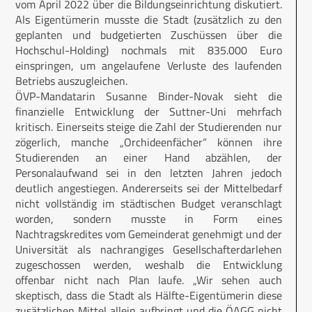
vom April 2022 über die Bildungseinrichtung diskutiert.
Als Eigentümerin musste die Stadt (zusätzlich zu den
geplanten und budgetierten Zuschüssen über die
Hochschul-Holding) nochmals mit 835.000 Euro
einspringen, um angelaufene Verluste des laufenden
Betriebs auszugleichen.
ÖVP-Mandatarin Susanne Binder-Novak sieht die
finanzielle Entwicklung der Suttner-Uni mehrfach
kritisch. Einerseits steige die Zahl der Studierenden nur
zögerlich, manche „Orchideenfächer“ können ihre
Studierenden an einer Hand abzählen, der
Personalaufwand sei in den letzten Jahren jedoch
deutlich angestiegen. Andererseits sei der Mittelbedarf
nicht vollständig im städtischen Budget veranschlagt
worden, sondern musste in Form eines
Nachtragskredites vom Gemeinderat genehmigt und der
Universität als nachrangiges Gesellschafterdarlehen
zugeschossen werden, weshalb die Entwicklung
offenbar nicht nach Plan laufe. „Wir sehen auch
skeptisch, dass die Stadt als Hälfte-Eigentümerin diese
zusätzlichen Mittel allein aufbringt und die ÖAGG nicht