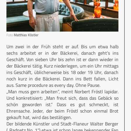
Foto
Matthias Köstler
Um zwei in der Früh steht er auf. Bis um etwa halb
sechs arbeitet er in der Bäckerei, danach geht’s ins
Geschäft. Von sieben Uhr bis zehn ist er dann wieder in
der Bäckerei tätig. Kurz niederlegen, um ein Uhr mittags
ins Geschäft, üblicherweise bis 18 oder 19 Uhr, danach
noch kurz in die Bäckerei. Dann ins Bett fallen, Licht
aus. Same procedure as every day. Ohne Pause.
„Man muss gern arbeiten“, meint Norbert Fröstl lapidar.
Und konkretisiert: „Man freut sich, dass das Gebäck so
schön geworden ist.“ Dass es gut schmeckt, ist
Ehrensache. Jeder, der beim Fröstl schon einmal Brot
gekauft hat, wird das bestätigen.
Der bildende Künstler und Stadt-Flaneur Walter Berger
(„Radnetz No. 1“) etwa ist schon lange bekennender Fan