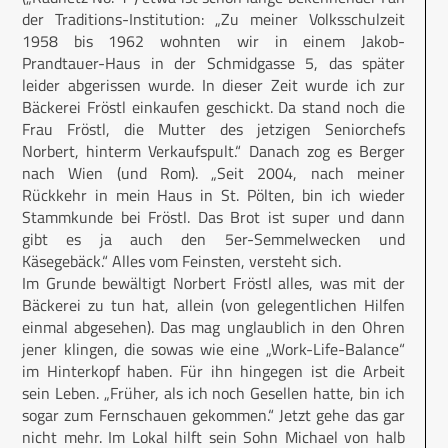
der Traditions-Institution: „Zu meiner Volksschulzeit
1958 bis 1962 wohnten wir in einem Jakob-
Prandtauer-Haus in der Schmidgasse 5, das später
leider abgerissen wurde. In dieser Zeit wurde ich zur
Bäckerei Fröstl einkaufen geschickt. Da stand noch die
Frau Fröstl, die Mutter des jetzigen Seniorchefs
Norbert, hinterm Verkaufspult.“ Danach zog es Berger
nach Wien (und Rom). „Seit 2004, nach meiner
Rückkehr in mein Haus in St. Pölten, bin ich wieder
Stammkunde bei Fröstl. Das Brot ist super und dann
gibt es ja auch den 5er-Semmelwecken und
Käsegebäck.“ Alles vom Feinsten, versteht sich.
Im Grunde bewältigt Norbert Fröstl alles, was mit der
Bäckerei zu tun hat, allein (von gelegentlichen Hilfen
einmal abgesehen). Das mag unglaublich in den Ohren
jener klingen, die sowas wie eine „Work-Life-Balance“
im Hinterkopf haben. Für ihn hingegen ist die Arbeit
sein Leben. „Früher, als ich noch Gesellen hatte, bin ich
sogar zum Fernschauen gekommen.“ Jetzt gehe das gar
nicht mehr. Im Lokal hilft sein Sohn Michael von halb