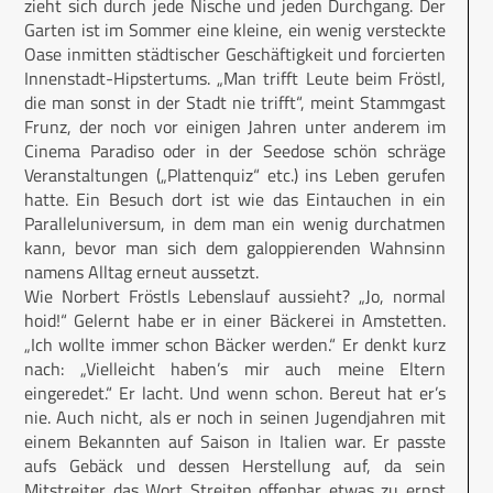
zieht sich durch jede Nische und jeden Durchgang. Der
Garten ist im Sommer eine kleine, ein wenig versteckte
Oase inmitten städtischer Geschäftigkeit und forcierten
Innenstadt-Hipstertums. „Man trifft Leute beim Fröstl,
die man sonst in der Stadt nie trifft“, meint Stammgast
Frunz, der noch vor einigen Jahren unter anderem im
Cinema Paradiso oder in der Seedose schön schräge
Veranstaltungen („Plattenquiz“ etc.) ins Leben gerufen
hatte. Ein Besuch dort ist wie das Eintauchen in ein
Paralleluniversum, in dem man ein wenig durchatmen
kann, bevor man sich dem galoppierenden Wahnsinn
namens Alltag erneut aussetzt.
Wie Norbert Fröstls Lebenslauf aussieht? „Jo, normal
hoid!“ Gelernt habe er in einer Bäckerei in Amstetten.
„Ich wollte immer schon Bäcker werden.“ Er denkt kurz
nach: „Vielleicht haben’s mir auch meine Eltern
eingeredet.“ Er lacht. Und wenn schon. Bereut hat er’s
nie. Auch nicht, als er noch in seinen Jugendjahren mit
einem Bekannten auf Saison in Italien war. Er passte
aufs Gebäck und dessen Herstellung auf, da sein
Mitstreiter das Wort Streiten offenbar etwas zu ernst