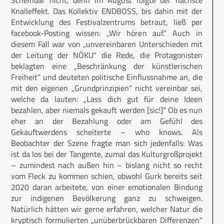
Scheinbar nicht, denn im August folgte der nächste
Knalleffekt. Das Kollektiv ENDBOSS, bis dahin mit der
Entwicklung des Festivalzentrums betraut, ließ per
facebook-Posting wissen: „Wir hören auf.“ Auch in
diesem Fall war von „unvereinbaren Unterschieden mit
der Leitung der NÖKU“ die Rede, die Protagonisten
beklagten eine „Beschränkung der künstlerischen
Freiheit“ und deuteten politische Einflussnahme an, die
mit den eigenen „Grundprinzipien“ nicht vereinbar sei,
welche da lauten: „Lass dich gut für deine Ideen
bezahlen, aber niemals gekauft werden [sic!]“ Ob es nun
eher an der Bezahlung oder am Gefühl des
Gekauftwerdens scheiterte – who knows. Als
Beobachter der Szene fragte man sich jedenfalls: Was
ist da los bei der Tangente, zumal das Kulturgroßprojekt
– zumindest nach außen hin – bislang nicht so recht
vom Fleck zu kommen schien, obwohl Gurk bereits seit
2020 daran arbeitete, von einer emotionalen Bindung
zur indigenen Bevölkerung ganz zu schweigen.
Natürlich hätten wir gerne erfahren, welcher Natur die
kryptisch formulierten „unüberbrückbaren Differenzen“