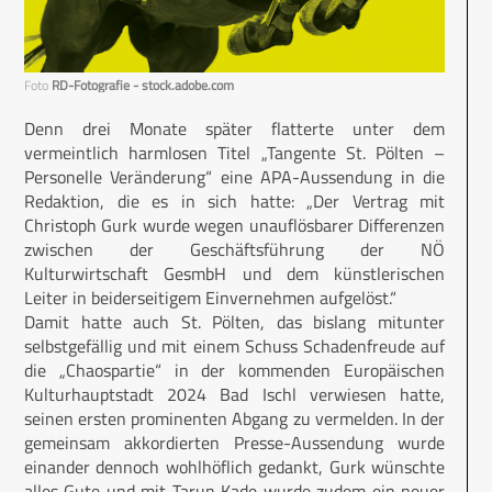
Foto
RD-Fotografie - stock.adobe.com
Denn drei Monate später flatterte unter dem
vermeintlich harmlosen Titel „Tangente St. Pölten –
Personelle Veränderung“ eine APA-Aussendung in die
Redaktion, die es in sich hatte: „Der Vertrag mit
Christoph Gurk wurde wegen unauflösbarer Differenzen
zwischen der Geschäftsführung der NÖ
Kulturwirtschaft GesmbH und dem künstlerischen
Leiter in beiderseitigem Einvernehmen aufgelöst.“
Damit hatte auch St. Pölten, das bislang mitunter
selbstgefällig und mit einem Schuss Schadenfreude auf
die „Chaospartie“ in der kommenden Europäischen
Kulturhauptstadt 2024 Bad Ischl verwiesen hatte,
seinen ersten prominenten Abgang zu vermelden. In der
gemeinsam akkordierten Presse-Aussendung wurde
einander dennoch wohlhöflich gedankt, Gurk wünschte
alles Gute und mit Tarun Kade wurde zudem ein neuer