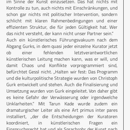
im Sinne der Kunst einzusetzen. Das hat nichts mit
Kontrolle zu tun, auch nichts mit Einschränkungen, und
schon gar nichts mit politischer Intervention, sondern
schlicht mit klaren Rahmenbedingungen und einer
effizienten Struktur, die für jeden Gültigkeit hat. Wer
das nicht versteht, der kann nicht unser Partner sein.“
Auch ein künstlerisches Führungsvakuum nach dem
Abgang Gurks, in dem quasi jeder einzelne Kurator jetzt
ob einer fehlenden letztverantwortlichen
künstlerischen Leitung machen kann, was er will, und
damit Chaos und Konflikte vorprogrammiert sind,
befürchtet Gessl nicht. „Halten wir fest: Das Programm
und die kulturpolitische Strategie wurden von Christoph
Gurk entwickelt und stehen. Auch die Finalisierung und
Umsetzung wurden von Gurk eingeleitet. Von daher gibt
es keine Gefahr der Verwässerung oder irgendwelche
Unklarheiten.“ Mit Tarun Kade wurde zudem ein
dramaturgischer Leiter als eine Art primus inter pares
installiert, „der die Entscheidungen der Kuratoren
koordiniert, in künstlerischen Fragen ein
Einspruchsrecht hat und als Sprachrohr der Kunst nach