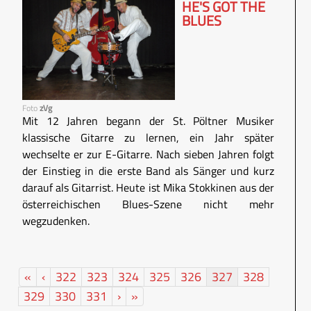
HE'S GOT THE
BLUES
Foto
zVg
Mit 12 Jahren begann der St. Pöltner Musiker
klassische Gitarre zu lernen, ein Jahr später
wechselte er zur E-Gitarre. Nach sieben Jahren folgt
der Einstieg in die erste Band als Sänger und kurz
darauf als Gitarrist. Heute ist Mika Stokkinen aus der
österreichischen Blues-Szene nicht mehr
wegzudenken.
«
‹
322
323
324
325
326
327
328
329
330
331
›
»