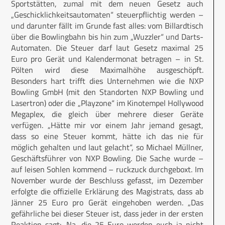
Sportstätten, zumal mit dem neuen Gesetz auch
„Geschicklichkeitsautomaten“ steuerpflichtig werden –
und darunter fällt im Grunde fast alles: vom Billardtisch
über die Bowlingbahn bis hin zum „Wuzzler“ und Darts-
Automaten. Die Steuer darf laut Gesetz maximal 25
Euro pro Gerät und Kalendermonat betragen – in St.
Pölten wird diese Maximalhöhe ausgeschöpft.
Besonders hart trifft dies Unternehmen wie die NXP
Bowling GmbH (mit den Standorten NXP Bowling und
Lasertron) oder die „Playzone“ im Kinotempel Hollywood
Megaplex, die gleich über mehrere dieser Geräte
verfügen. „Hätte mir vor einem Jahr jemand gesagt,
dass so eine Steuer kommt, hätte ich das nie für
möglich gehalten und laut gelacht“, so Michael Müllner,
Geschäftsführer von NXP Bowling. Die Sache wurde –
auf leisen Sohlen kommend – ruckzuck durchgeboxt. Im
November wurde der Beschluss gefasst, im Dezember
erfolgte die offizielle Erklärung des Magistrats, dass ab
Jänner 25 Euro pro Gerät eingehoben werden. „Das
gefährliche bei dieser Steuer ist, dass jeder in der ersten
Reaktion sagt: ‚Na, die 25 Euro werden euch ja nicht