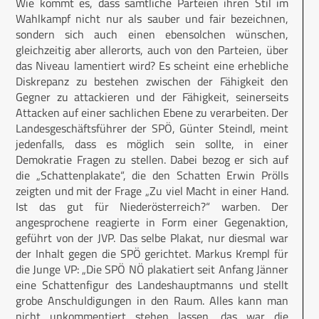
Wie kommt es, dass sämtliche Parteien ihren Stil im
Wahlkampf nicht nur als sauber und fair bezeichnen,
sondern sich auch einen ebensolchen wünschen,
gleichzeitig aber allerorts, auch von den Parteien, über
das Niveau lamentiert wird? Es scheint eine erhebliche
Diskrepanz zu bestehen zwischen der Fähigkeit den
Gegner zu attackieren und der Fähigkeit, seinerseits
Attacken auf einer sachlichen Ebene zu verarbeiten. Der
Landesgeschäftsführer der SPÖ, Günter Steindl, meint
jedenfalls, dass es möglich sein sollte, in einer
Demokratie Fragen zu stellen. Dabei bezog er sich auf
die „Schattenplakate“, die den Schatten Erwin Prölls
zeigten und mit der Frage „Zu viel Macht in einer Hand.
Ist das gut für Niederösterreich?“ warben. Der
angesprochene reagierte in Form einer Gegenaktion,
geführt von der JVP. Das selbe Plakat, nur diesmal war
der Inhalt gegen die SPÖ gerichtet. Markus Krempl für
die Junge VP: „Die SPÖ NÖ plakatiert seit Anfang Jänner
eine Schattenfigur des Landeshauptmanns und stellt
grobe Anschuldigungen in den Raum. Alles kann man
nicht unkommentiert stehen lassen, das war die