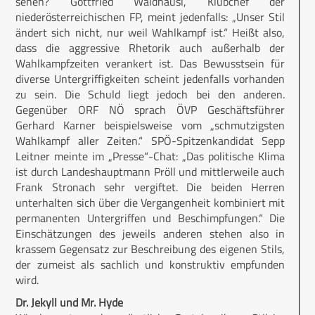
sehen? Gottfried Waldhäusl, Klubchef der
niederösterreichischen FP, meint jedenfalls: „Unser Stil
ändert sich nicht, nur weil Wahlkampf ist.“ Heißt also,
dass die aggressive Rhetorik auch außerhalb der
Wahlkampfzeiten verankert ist. Das Bewusstsein für
diverse Untergriffigkeiten scheint jedenfalls vorhanden
zu sein. Die Schuld liegt jedoch bei den anderen.
Gegenüber ORF NÖ sprach ÖVP Geschäftsführer
Gerhard Karner beispielsweise vom „schmutzigsten
Wahlkampf aller Zeiten.“ SPÖ-Spitzenkandidat Sepp
Leitner meinte im „Presse“-Chat: „Das politische Klima
ist durch Landeshauptmann Pröll und mittlerweile auch
Frank Stronach sehr vergiftet. Die beiden Herren
unterhalten sich über die Vergangenheit kombiniert mit
permanenten Untergriffen und Beschimpfungen.“ Die
Einschätzungen des jeweils anderen stehen also in
krassem Gegensatz zur Beschreibung des eigenen Stils,
der zumeist als sachlich und konstruktiv empfunden
wird.
Dr. Jekyll und Mr. Hyde