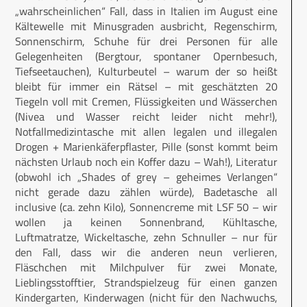
„wahrscheinlichen“ Fall, dass in Italien im August eine
Kältewelle mit Minusgraden ausbricht, Regenschirm,
Sonnenschirm, Schuhe für drei Personen für alle
Gelegenheiten (Bergtour, spontaner Opernbesuch,
Tiefseetauchen), Kulturbeutel – warum der so heißt
bleibt für immer ein Rätsel – mit geschätzten 20
Tiegeln voll mit Cremen, Flüssigkeiten und Wässerchen
(Nivea und Wasser reicht leider nicht mehr!),
Notfallmedizintasche mit allen legalen und illegalen
Drogen + Marienkäferpflaster, Pille (sonst kommt beim
nächsten Urlaub noch ein Koffer dazu – Wah!), Literatur
(obwohl ich „Shades of grey – geheimes Verlangen“
nicht gerade dazu zählen würde), Badetasche all
inclusive (ca. zehn Kilo), Sonnencreme mit LSF 50 – wir
wollen ja keinen Sonnenbrand, Kühltasche,
Luftmatratze, Wickeltasche, zehn Schnuller – nur für
den Fall, dass wir die anderen neun verlieren,
Fläschchen mit Milchpulver für zwei Monate,
Lieblingsstofftier, Strandspielzeug für einen ganzen
Kindergarten, Kinderwagen (nicht für den Nachwuchs,