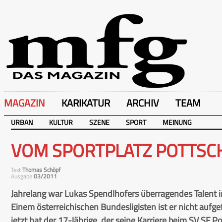
MAGAZIN
KARIKATUR
ARCHIV
TEAM
URBAN
KULTUR
SZENE
SPORT
MEINUNG
VOM SPORTPLATZ POTTSCH
Text
Thomas Schöpf
Ausgabe
03/2011
Jahrelang war Lukas Spendlhofers überragendes Talent i
Einem österreichischen Bundesligisten ist er nicht aufge
jetzt hat der 17-Jährige, der seine Karriere beim SV SF P