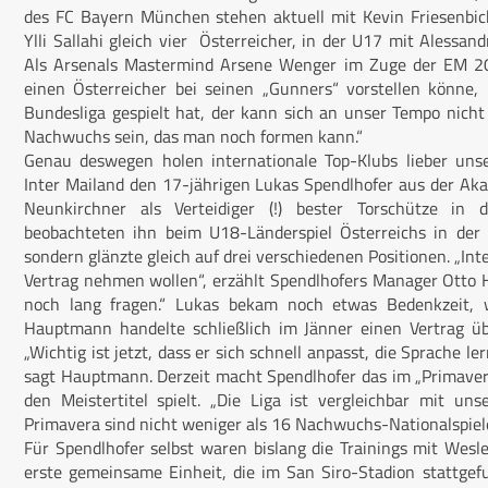
des FC Bayern München stehen aktuell mit Kevin Friesenbic
Ylli Sallahi gleich vier Österreicher, in der U17 mit Alessan
Als Arsenals Mastermind Arsene Wenger im Zuge der EM 200
einen Österreicher bei seinen „Gunners“ vorstellen könne, 
Bundesliga gespielt hat, der kann sich an unser Tempo nic
Nachwuchs sein, das man noch formen kann.“
Genau deswegen holen internationale Top-Klubs lieber un
Inter Mailand den 17-jährigen Lukas Spendlhofer aus der Akad
Neunkirchner als Verteidiger (!) bester Torschütze in
beobachteten ihn beim U18-Länderspiel Österreichs in der S
sondern glänzte gleich auf drei verschiedenen Positionen. „In
Vertrag nehmen wollen“, erzählt Spendlhofers Manager Otto 
noch lang fragen.“ Lukas bekam noch etwas Bedenkzeit,
Hauptmann handelte schließlich im Jänner einen Vertrag übe
„Wichtig ist jetzt, dass er sich schnell anpasst, die Sprache ler
sagt Hauptmann. Derzeit macht Spendlhofer das im „Primaver
den Meistertitel spielt. „Die Liga ist vergleichbar mit un
Primavera sind nicht weniger als 16 Nachwuchs-Nationalspieler
Für Spendlhofer selbst waren bislang die Trainings mit Wesley
erste gemeinsame Einheit, die im San Siro-Stadion stattgef