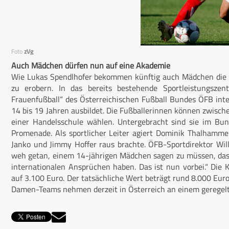
Foto
zVg
Auch Mädchen dürfen nun auf eine Akademie
Wie Lukas Spendlhofer bekommen künftig auch Mädchen die C
zu erobern. In das bereits bestehende Sportleistungsz
Frauenfußball“ des Österreichischen Fußball Bundes ÖFB int
14 bis 19 Jahren ausbildet. Die Fußballerinnen können zwi
einer Handelsschule wählen. Untergebracht sind sie im Bun
Promenade. Als sportlicher Leiter agiert Dominik Thalhamme
Janko und Jimmy Hoffer raus brachte. ÖFB-Sportdirektor Willi
weh getan, einem 14-jährigen Mädchen sagen zu müssen, dass
internationalen Ansprüchen haben. Das ist nun vorbei.“ Die K
auf 3.100 Euro. Der tatsächliche Wert beträgt rund 8.000 Eur
Damen-Teams nehmen derzeit in Österreich an einem geregelte