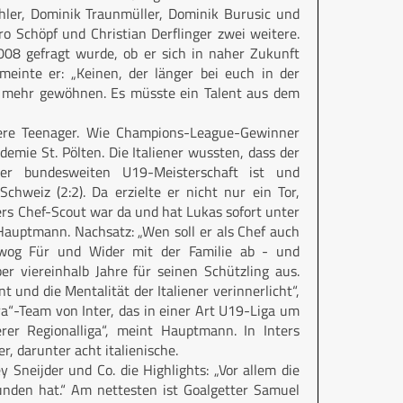
hler, Dominik Traunmüller, Dominik Burusic und
dro Schöpf und Christian Derflinger zwei weitere.
8 gefragt wurde, ob er sich in naher Zukunft
meinte er: „Keinen, der länger bei euch in der
ht mehr gewöhnen. Es müsste ein Talent aus dem
sere Teenager. Wie Champions-League-Gewinner
emie St. Pölten. Die Italiener wussten, dass der
 der bundesweiten U19-Meisterschaft ist und
chweiz (2:2). Da erzielte er nicht nur ein Tor,
ters Chef-Scout war da und hat Lukas sofort unter
Hauptmann. Nachsatz: „Wen soll er als Chef auch
 wog Für und Wider mit der Familie ab - und
r viereinhalb Jahre für seinen Schützling aus.
nt und die Mentalität der Italiener verinnerlicht“,
a“-Team von Inter, das in einer Art U19-Liga um
serer Regionalliga“, meint Hauptmann. In Inters
, darunter acht italienische.
 Sneijder und Co. die Highlights: „Vor allem die
unden hat.“ Am nettesten ist Goalgetter Samuel