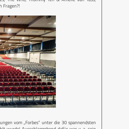
h Fragen?!
erungen vom „Forbes“ unter die 30 spannendsten
lt wurde! Ausschlaggebend dafür war v. a. sein