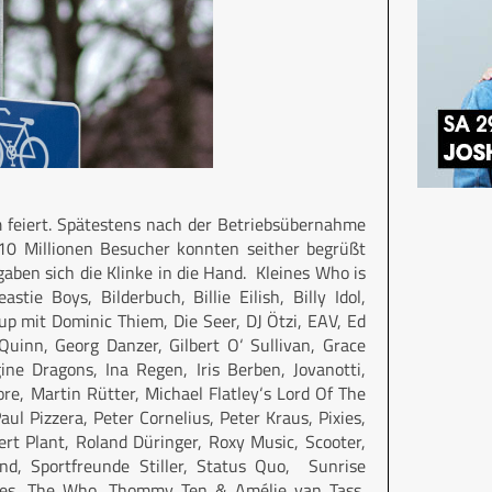
um feiert. Spätestens nach der Betriebsübernahme
10 Millionen Besucher konnten seither begrüßt
ben sich die Klinke in die Hand. Kleines Who is
tie Boys, Bilderbuch, Billie Eilish, Billy Idol,
Cup mit Dominic Thiem, Die Seer, DJ Ötzi, EAV, Ed
uinn, Georg Danzer, Gilbert O‘ Sullivan, Grace
ine Dragons, Ina Regen, Iris Berben, Jovanotti,
e, Martin Rütter, Michael Flatley‘s Lord Of The
ul Pizzera, Peter Cornelius, Peter Kraus, Pixies,
rt Plant, Roland Düringer, Roxy Music, Scooter,
nd, Sportfreunde Stiller, Status Quo, Sunrise
okes, The Who, Thommy Ten & Amélie van Tass,