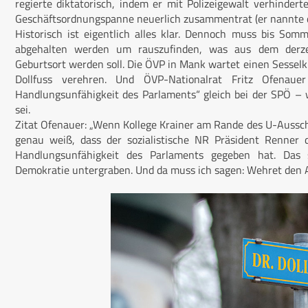
regierte diktatorisch, indem er mit Polizeigewalt verhindert
Geschäftsordnungspanne neuerlich zusammentrat (er nannte d
Historisch ist eigentlich alles klar. Dennoch muss bis Somme
abgehalten werden um rauszufinden, was aus dem derze
Geburtsort werden soll. Die ÖVP in Mank wartet einen Sesselkr
Dollfuss verehren. Und ÖVP-Nationalrat Fritz Ofenau
Handlungsunfähigkeit des Parlaments“ gleich bei der SPÖ – 
sei.
Zitat Ofenauer: „Wenn Kollege Krainer am Rande des U-Aussch
genau weiß, dass der sozialistische NR Präsident Renner 
Handlungsunfähigkeit des Parlaments gegeben hat. Das
Demokratie untergraben. Und da muss ich sagen: Wehret den 