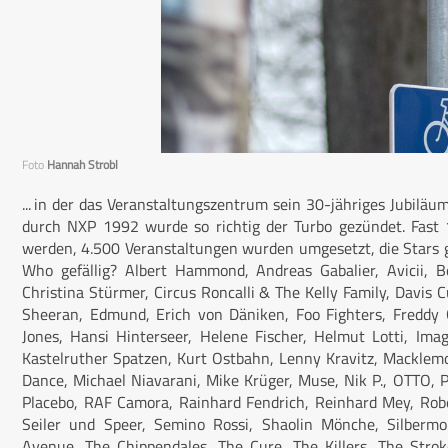
Foto
Hannah Strobl
... in der das Veranstaltungszentrum sein 30-jähriges Jubilä
durch NXP 1992 wurde so richtig der Turbo gezündet. Fast 
werden, 4.500 Veranstaltungen wurden umgesetzt, die Stars ga
Who gefällig? Albert Hammond, Andreas Gabalier, Avicii, Beas
Christina Stürmer, Circus Roncalli & The Kelly Family, Davis 
Sheeran, Edmund, Erich von Däniken, Foo Fighters, Freddy Q
Jones, Hansi Hinterseer, Helene Fischer, Helmut Lotti, Imag
Kastelruther Spatzen, Kurt Ostbahn, Lenny Kravitz, Macklemor
Dance, Michael Niavarani, Mike Krüger, Muse, Nik P., OTTO, Pa
Placebo, RAF Camora, Rainhard Fendrich, Reinhard Mey, Robe
Seiler und Speer, Semino Rossi, Shaolin Mönche, Silbermo
Avenue, The Chippendales, The Cure, The Killers, The Str