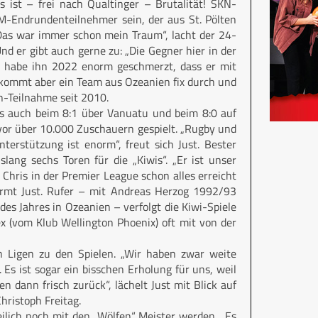
s ist – frei nach Qualtinger – Brutalität! SKN-
WM-Endrundenteilnehmer sein, der aus St. Pölten
Das war immer schon mein Traum“, lacht der 24-
 er gibt auch gerne zu: „Die Gegner hier in der
 Es habe ihn 2022 enorm geschmerzt, dass er mit
l kommt aber ein Team aus Ozeanien fix durch und
n-Teilnahme seit 2010.
als auch beim 8:1 über Vanuatu und beim 8:0 auf
vor über 10.000 Zuschauern gespielt. „Rugby und
nterstützung ist enorm“, freut sich Just. Bester
lang sechs Toren für die „Kiwis“. „Er ist unser
s Chris in der Premier League schon alles erreicht
ärmt Just. Rufer – mit Andreas Herzog 1992/93
es Jahres in Ozeanien – verfolgt die Kiwi-Spiele
ex (vom Klub Wellington Phoenix) oft mit von der
 Ligen zu den Spielen. „Wir haben zwar weite
Es ist sogar ein bisschen Erholung für uns, weil
 dann frisch zurück“, lächelt Just mit Blick auf
ristoph Freitag.
eilich noch mit den „Wölfen“ Meis­ter werden. „Es