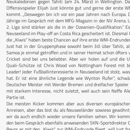
Neukaledonien gegen Tahiti (am 24. März) in Wellington. Da
Offensivspieler Elijah Just könnte gut und gerne der erste 
kommt. „Deswegen bin ich vor ein paar Jahren nach Europa. 
Jährige im Gespräch mit dem MFG-Magazin in der NV Arena. Und
2. Liga sind stärker als die in der Ozeanien-Qualifikation.“
Neuseeland im Play-off an Costa Rica gescheitert ist. Diesma
die „Kiwis“ haben beste Chancen auf ihre erste WM-Endrunde
Just hat in der Gruppenphase sowohl beim 3:0 über Tahiti, 
Samoa je einmal getroffen und in seiner Heimat schon öfters 
Cricket sind bei uns beliebter. Aber wir holen auf und die U
Quali-Schütze ist Chris Wood von Nottingham Forest mit bis
Leader! Jeder Fußballinteressierte in Neuseeland ist stolz, wa
hat. Er ist eine ähnliche Legende wie Wynton Rufer“, schw
Deutscher Meister mit Werder Bremen und dreifacher Spieler d
mit starkem Interesse, nicht zuletzt, weil auch sein Neffe Al
Partie ist.
Die meisten Kicker kommen aber aus diversen europäischen
Anreisen, aber das bist du als Neuseeländer sowieso gewöhnt. 
wir da auch endlich wieder unsere Familien sehen. Wir kommen
den beim Gespräch ebenfalls anwesenden SKN-Sportdirektor Ch
Bevor er mit den „Kiwis“ zur WM-Endrunde fliegt, will Just fr