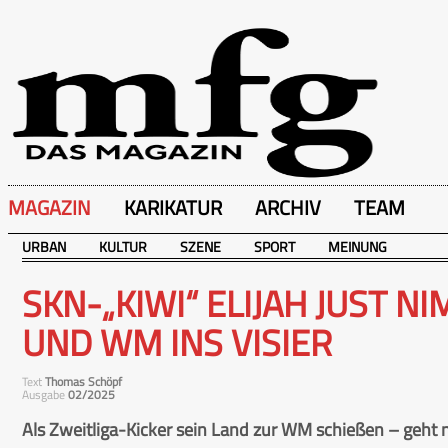
MAGAZIN
KARIKATUR
ARCHIV
TEAM
URBAN
KULTUR
SZENE
SPORT
MEINUNG
SKN-„KIWI“ ELIJAH JUST N
UND WM INS VISIER
Text
Thomas Schöpf
Ausgabe
02/2025
Als Zweitliga-Kicker sein Land zur WM schießen – geht nic