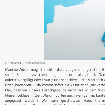
Foto
fotofox33 - stock.adobe.com
Manche Wörter mag ich nicht – die erzeugen unangenehme Bilde
so fließend – zwischen angenehm und akzeptabel. Oder
quietschvergnügt oder traurig und schockiert – das sind doch 
Oder „bewahren“ – da kommt sofort die Assoziation „nix veränd
klar, dass wir unsere Barockgebäude nicht mit wildem We
Fliesen bekleben. Aber: Warum dürfen auch weniger markante 
angepasst werden? Wer sein geschütztes Haus thermis