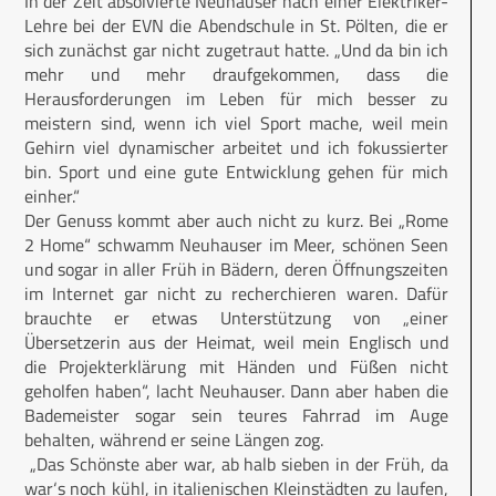
In der Zeit absolvierte Neuhauser nach einer Elektriker-
Lehre bei der EVN die Abendschule in St. Pölten, die er
sich zunächst gar nicht zugetraut hatte. „Und da bin ich
mehr und mehr draufgekommen, dass die
Herausforderungen im Leben für mich besser zu
meistern sind, wenn ich viel Sport mache, weil mein
Gehirn viel dynamischer arbeitet und ich fokussierter
bin. Sport und eine gute Entwicklung gehen für mich
einher.“
Der Genuss kommt aber auch nicht zu kurz. Bei „Rome
2 Home“ schwamm Neuhauser im Meer, schönen Seen
und sogar in aller Früh in Bädern, deren Öffnungszeiten
im Internet gar nicht zu recherchieren waren. Dafür
brauchte er etwas Unterstützung von „einer
Übersetzerin aus der Heimat, weil mein Englisch und
die Projekterklärung mit Händen und Füßen nicht
geholfen haben“, lacht Neuhauser. Dann aber haben die
Bademeister sogar sein teures Fahrrad im Auge
behalten, während er seine Längen zog.
„Das Schönste aber war, ab halb sieben in der Früh, da
war‘s noch kühl, in italienischen Kleinstädten zu laufen,