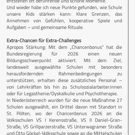
entstehen oft berührende und schöne Momente.“
Und wieder habe ich neue Punkte gefunden, wie Schule
unsere Kids stärken kann: Klare Grenzen, das
Annehmen von Gefühlen, kooperative Spiele und
Aufgaben – und gemeinsame Rituale.
Extra-Chancen für Extra-Challenges
Apropos Stärkung: Mit dem „Chancenbonus“ hat die
Bundesregierung für 2026 einen neuen
Bildungsschwerpunkt aktiviert. Mit dem Ziel,
landesweit ausgewählte Schulen mit besonders
herausfordernden Rahmenbedingungen zu
unterstützen, erhalten diese zusätzliches Personal –
von Lehrkräften bis hin zu Schulsozialarbeiter:innen
oder für Legasthenie/Dyskalkulie und Psychotherapie.
In Niederösterreich wurden für die neue Maßnahme 27
Schulen ausgewählt, ein Drittel davon mit Standort in
St. Pölten, wo der Chancenbonus 2026 an die
Volksschulen VS I Kerensstraße, VS II Daniel-Gran-
Straße, VS Grillparzerstraße, VS Unterwagramer Straße
und Otto Göckel-Volksschule sowie an die Mittelschulen