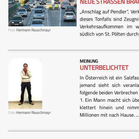
NEUE STRASSEN BRAU
„Anschlag auf Pendler“, Ver
dieses Tonfalls sind Zeugn
Verkehrsaufkommen im wi
Foto
Hermann Rauschmayr
südlich von St. Pölten durc
MEINUNG
UNTERBELICHTET
In Österreich ist ein Salz
jemand sieht sich veranla
folgende beiden Verbrechen 
1. Ein Mann macht sich übe
klettert hinein und nim
Foto
Hermann Rauschmayr
Millionen mit nach Hause. ...