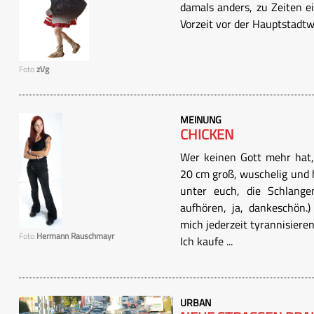
damals anders, zu Zeiten e
Vorzeit vor der Hauptstadt
Foto
zVg
MEINUNG
CHICKEN
Wer keinen Gott mehr hat,
20 cm groß, wuschelig und 
unter euch, die Schlange
aufhören, ja, dankeschön.)
mich jederzeit tyrannisiere
Foto
Hermann Rauschmayr
Ich kaufe ...
URBAN