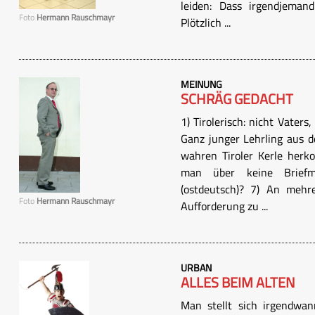
leiden: Dass irgendjeman
Foto
Hermann Rauschmayr
Plötzlich ...
MEINUNG
SCHRÄG GEDACHT
1) Tirolerisch: nicht Vaters
Ganz junger Lehrling aus 
wahren Tiroler Kerle herk
man über keine Briefm
(ostdeutsch)? 7) An mehre
Foto
Hermann Rauschmayr
Aufforderung zu ...
URBAN
ALLES BEIM ALTEN
Man stellt sich irgendwan