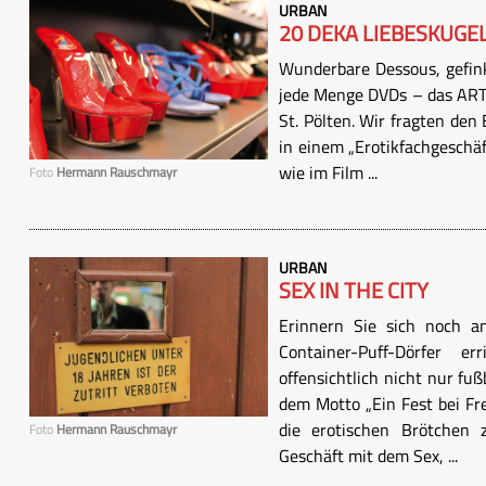
URBAN
20 DEKA LIEBESKUGE
Wunderbare Dessous, gefink
jede Menge DVDs – das ART-
St. Pölten. Wir fragten den 
in einem „Erotikfachgeschäft
wie im Film ...
Foto
Hermann Rauschmayr
URBAN
SEX IN THE CITY
Erinnern Sie sich noch a
Container-Puff-Dörfer 
offensichtlich nicht nur fu
dem Motto „Ein Fest bei Fr
die erotischen Brötchen z
Foto
Hermann Rauschmayr
Geschäft mit dem Sex, ...