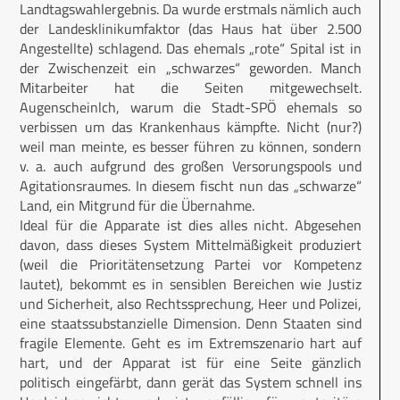
Landtagswahlergebnis. Da wurde erstmals nämlich auch
der Landesklinikumfaktor (das Haus hat über 2.500
Angestellte) schlagend. Das ehemals „rote“ Spital ist in
der Zwischenzeit ein „schwarzes“ geworden. Manch
Mitarbeiter hat die Seiten mitgewechselt.
Augenscheinlch, warum die Stadt-SPÖ ehemals so
verbissen um das Krankenhaus kämpfte. Nicht (nur?)
weil man meinte, es besser führen zu können, sondern
v. a. auch aufgrund des großen Versorungspools und
Agitationsraumes. In diesem fischt nun das „schwarze“
Land, ein Mitgrund für die Übernahme.
Ideal für die Apparate ist dies alles nicht. Abgesehen
davon, dass dieses System Mittelmäßigkeit produziert
(weil die Prioritätensetzung Partei vor Kompetenz
lautet), bekommt es in sensiblen Bereichen wie Justiz
und Sicherheit, also Rechtssprechung, Heer und Polizei,
eine staatssubstanzielle Dimension. Denn Staaten sind
fragile Elemente. Geht es im Extremszenario hart auf
hart, und der Apparat ist für eine Seite gänzlich
politisch eingefärbt, dann gerät das System schnell ins