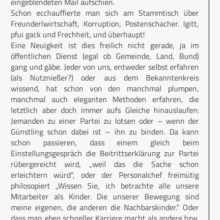
eingeblendeten Mail aufschien.
Schon ecchauffierte man sich am Stammtisch über
Freunderlwirtschaft, Korruption, Postenschacher. Igitt,
pfui gack und Frechheit, und überhaupt!
Eine Neuigkeit ist dies freilich nicht gerade, ja im
öffentlichen Dienst (egal ob Gemeinde, Land, Bund)
gang und gäbe. Jeder von uns, entweder selbst erfahren
(als Nutznießer?) oder aus dem Bekanntenkreis
wissend, hat schon von den manchmal plumpen,
manchmal auch eleganten Methoden erfahren, die
letztlich aber doch immer aufs Gleiche hinauslaufen:
Jemanden zu einer Partei zu lotsen oder – wenn der
Günstling schon dabei ist – ihn zu binden. Da kann
schon passieren, dass einem gleich beim
Einstellungsgespräch die Beitrittserklärung zur Partei
rübergereicht wird, „weil das die Sache schon
erleichtern würd“, oder der Personalchef freimütig
philosopiert „Wissen Sie, ich betrachte alle unsere
Mitarbeiter als Kinder. Die unserer Bewegung sind
meine eigenen, die anderen die Nachbarskinder.“ Oder
dass man eben schneller Karriere macht als andere bzw.