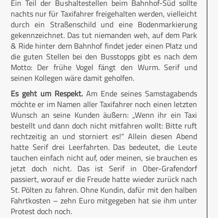
Ein Teil der Bushaltestellen beim Bahnhof-Süd sollte
nachts nur für Taxifahrer freigehalten werden, vielleicht
durch ein Straßenschild und eine Bodenmarkierung
gekennzeichnet. Das tut niemanden weh, auf dem Park
& Ride hinter dem Bahnhof findet jeder einen Platz und
die guten Stellen bei den Busstopps gibt es nach dem
Motto: Der frühe Vogel fängt den Wurm. Serif und
seinen Kollegen wäre damit geholfen.
Es geht um Respekt.
Am Ende seines Samstagabends
möchte er im Namen aller Taxifahrer noch einen letzten
Wunsch an seine Kunden äußern: „Wenn ihr ein Taxi
bestellt und dann doch nicht mitfahren wollt: Bitte ruft
rechtzeitig an und storniert es!“ Allein diesen Abend
hatte Serif drei Leerfahrten. Das bedeutet, die Leute
tauchen einfach nicht auf, oder meinen, sie brauchen es
jetzt doch nicht. Das ist Serif in Ober-Grafendorf
passiert, worauf er die Freude hatte wieder zurück nach
St. Pölten zu fahren. Ohne Kundin, dafür mit den halben
Fahrtkosten – zehn Euro mitgegeben hat sie ihm unter
Protest doch noch.