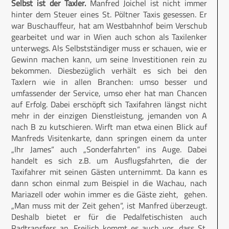
Selbst ist der Taxler.
Manfred Joichel ist nicht immer
hinter dem Steuer eines St. Pöltner Taxis gesessen. Er
war Buschauffeur, hat am Westbahnhof beim Verschub
gearbeitet und war in Wien auch schon als Taxilenker
unterwegs. Als Selbstständiger muss er schauen, wie er
Gewinn machen kann, um seine Investitionen rein zu
bekommen. Diesbezüglich verhält es sich bei den
Taxlern wie in allen Branchen: umso besser und
umfassender der Service, umso eher hat man Chancen
auf Erfolg. Dabei erschöpft sich Taxifahren längst nicht
mehr in der einzigen Dienstleistung, jemanden von A
nach B zu kutschieren. Wirft man etwa einen Blick auf
Manfreds Visitenkarte, dann springen einem da unter
„Ihr James“ auch „Sonderfahrten“ ins Auge. Dabei
handelt es sich z.B. um Ausflugsfahrten, die der
Taxifahrer mit seinen Gästen unternimmt. Da kann es
dann schon einmal zum Beispiel in die Wachau, nach
Mariazell oder wohin immer es die Gäste zieht, gehen.
„Man muss mit der Zeit gehen“, ist Manfred überzeugt.
Deshalb bietet er für die Pedalfetischisten auch
Radtransfers an. Freilich kommt es auch vor, dass St.