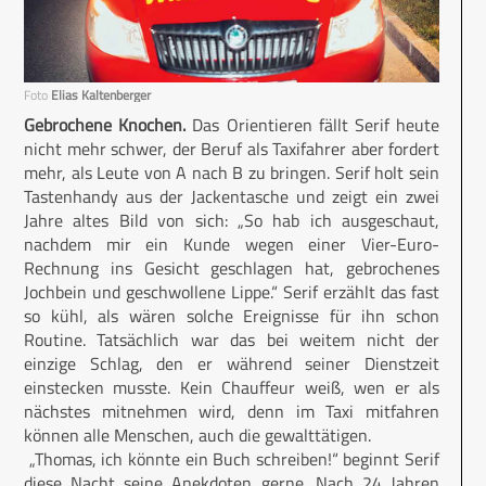
Foto
Elias Kaltenberger
Gebrochene Knochen.
Das Orientieren fällt Serif heute
nicht mehr schwer, der Beruf als Taxifahrer aber fordert
mehr, als Leute von A nach B zu bringen. Serif holt sein
Tastenhandy aus der Jackentasche und zeigt ein zwei
Jahre altes Bild von sich: „So hab ich ausgeschaut,
nachdem mir ein Kunde wegen einer Vier-Euro-
Rechnung ins Gesicht geschlagen hat, gebrochenes
Jochbein und geschwollene Lippe.“ Serif erzählt das fast
so kühl, als wären solche Ereignisse für ihn schon
Routine. Tatsächlich war das bei weitem nicht der
einzige Schlag, den er während seiner Dienstzeit
einstecken musste. Kein Chauffeur weiß, wen er als
nächstes mitnehmen wird, denn im Taxi mitfahren
können alle Menschen, auch die gewalttätigen.
„Thomas, ich könnte ein Buch schreiben!“ beginnt Serif
diese Nacht seine Anekdoten gerne. Nach 24 Jahren