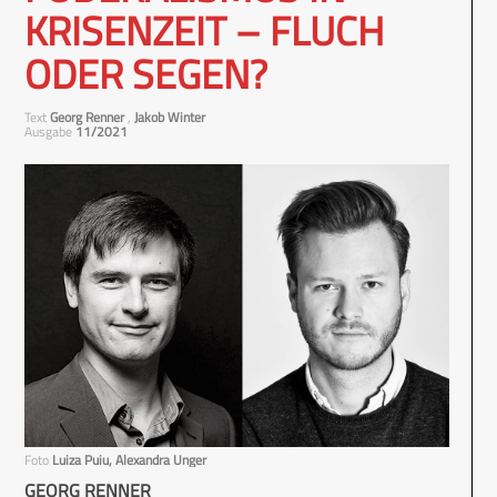
KRISENZEIT – FLUCH
ODER SEGEN?
Text
Georg Renner
,
Jakob Winter
Ausgabe
11/2021
Foto
Luiza Puiu, Alexandra Unger
GEORG RENNER